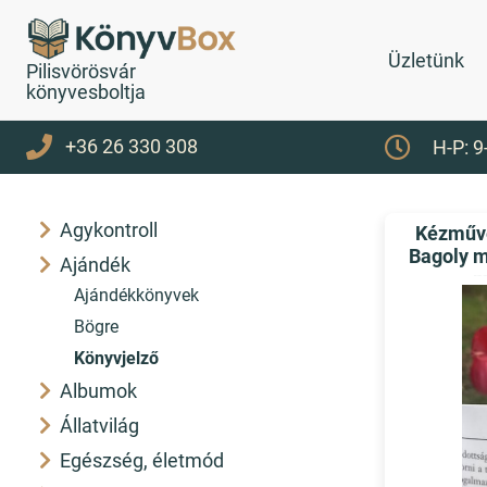
Üzletünk
Pilisvörösvár
könyvesboltja
+36 26 330 308
H-P: 9
Agykontroll
Kézműve
Bagoly m
Ajándék
m
Ajándékkönyvek
Bögre
Könyvjelző
Albumok
Állatvilág
Egészség, életmód