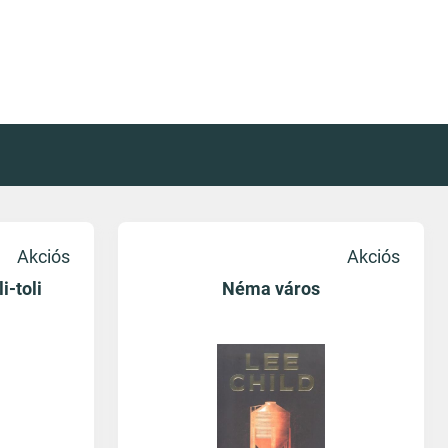
Akciós
Akciós
i-toli
Néma város