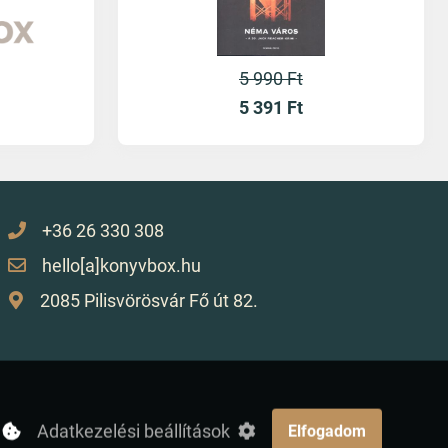
5 990 Ft
5 391
Ft
+36 26 330 308
hello[a]konyvbox.hu
2085 Pilisvörösvár Fő út 82.
Adatkezelési beállítások
Elfogadom