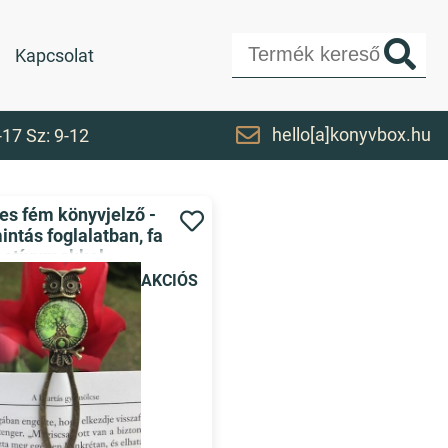
Kapcsolat
hello[a]konyvbox.hu
-17 Sz: 9-12
s fém könyvjelző -
intás foglalatban, fa
otívumokkal
AKCIÓS