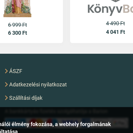
4 490 Ft
6 999 Ft
4 041
Ft
6 300
Ft
ÁSZF
Adatkezelési nyilatkozat
Szállítási díjak
A bankkártyás fizetés szolgáltatója a Barion
asználói élmény fokozása, a webhely forgalmának
áltatása