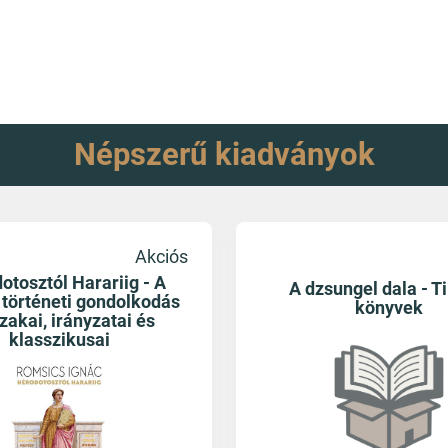
Népszerű kiadványok
Akciós
otosztól Harariig - A
A dzsungel dala - Til
 történeti gondolkodás
könyvek
zakai, irányzatai és
klasszikusai