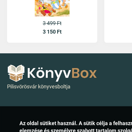
3 499 Ft
3 150
Ft
Pilisvörösvár könyvesboltja
Az oldal sütiket használ. A sütik célja a felh
elemzése és személyre szabott tartalom szolg