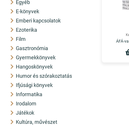
Egyéb
E-könyvek
Emberi kapcsolatok
Ezoterika
K
Film
ÁFÁ-val
Gasztronómia
Gyermekkönyvek
Hangoskönyvek
Humor és szórakoztatás
Ifjúsági könyvek
Informatika
Irodalom
Játékok
Kultúra, művészet