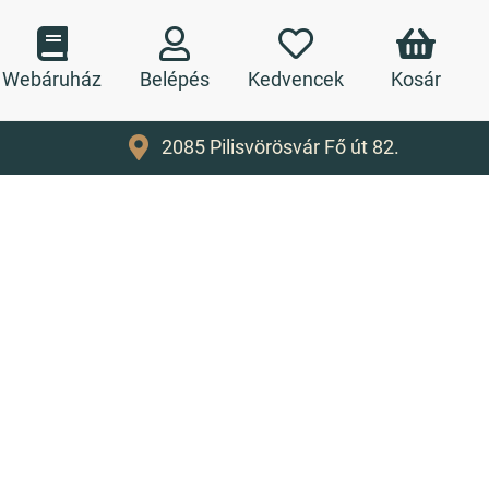
Webáruház
Belépés
Kedvencek
Kosár
2085 Pilisvörösvár Fő út 82.