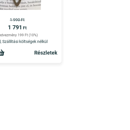
1 990 Ft
1 791
Ft
edvezmény 199 Ft (10%)
, Szállítási költségek nélkül
Részletek