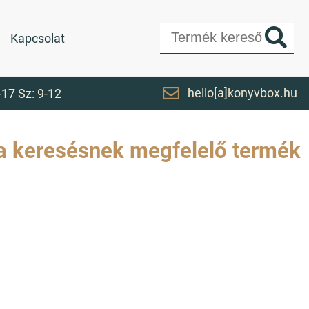
Kapcsolat
hello[a]konyvbox.hu
-17 Sz: 9-12
a keresésnek megfelelő termék