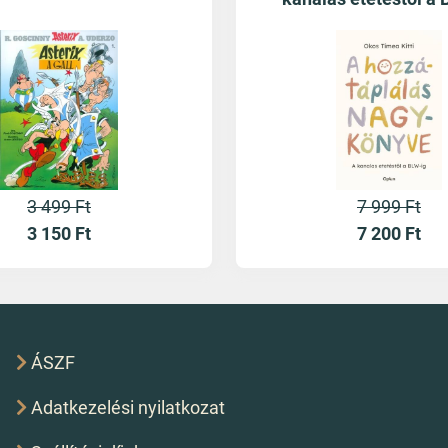
3 499 Ft
7 999 Ft
3 150
Ft
7 200
Ft
ÁSZF
Adatkezelési nyilatkozat