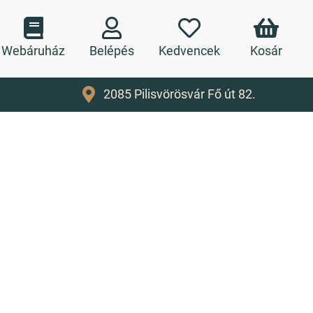
Webáruház
Belépés
Kedvencek
Kosár
2085 Pilisvörösvár Fő út 82.