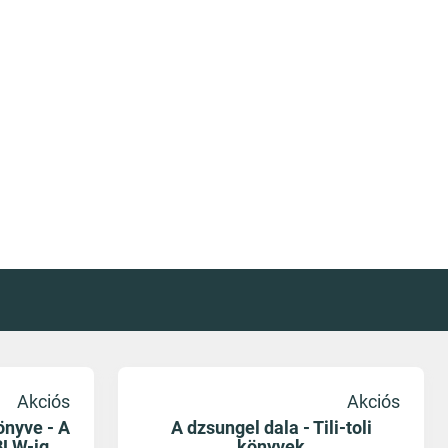
Akciós
Akciós
önyve - A
A dzsungel dala - Tili-toli
BLW-ig
könyvek