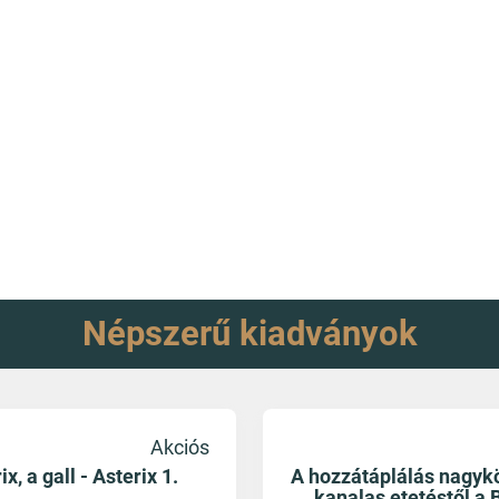
Népszerű kiadványok
Akciós
ix, a gall - Asterix 1.
A hozzátáplálás nagyk
kanalas etetéstől a 