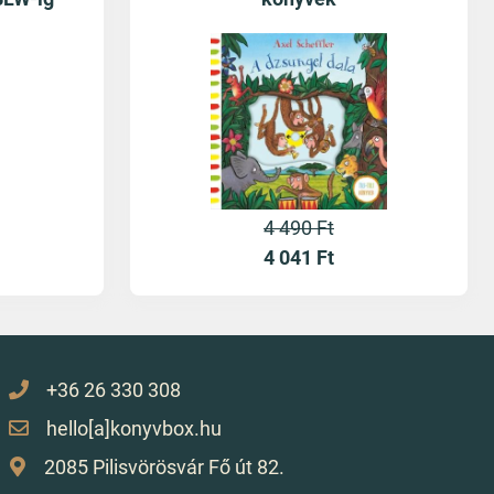
4 490 Ft
4 041
Ft
+36 26 330 308
hello[a]konyvbox.hu
2085 Pilisvörösvár Fő út 82.