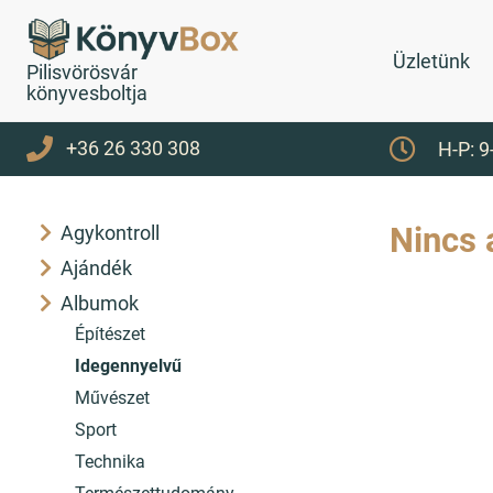
Üzletünk
Pilisvörösvár
könyvesboltja
+36 26 330 308
H-P: 9
Nincs 
Agykontroll
Ajándék
Albumok
Építészet
Idegennyelvű
Művészet
Sport
Technika