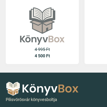
4 995 Ft
4 500
Ft
Pilisvörösvár könyvesboltja