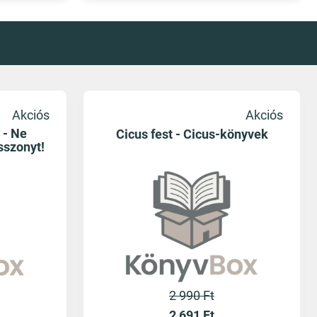
Akciós
Akciós
 - Ne
Cicus fest - Cicus-könyvek
szonyt!
2 990 Ft
2 691
Ft