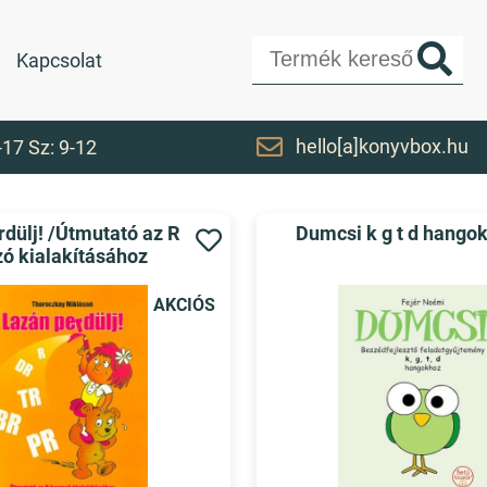
Kapcsolat
hello[a]konyvbox.hu
-17 Sz: 9-12
dülj! /Útmutató az R
Dumcsi k g t d hango
ó kialakításához
AKCIÓS