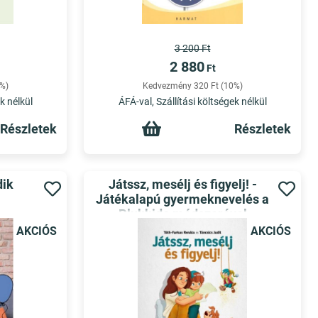
3 200 Ft
2 880
Ft
%)
Kedvezmény 320 Ft (10%)
k nélkül
ÁFÁ-val, Szállítási költségek nélkül
Részletek
Részletek
dik
Játssz, mesélj és figyelj! -
Játékalapú gyermeknevelés a
Plukkido módszerével
AKCIÓS
AKCIÓS