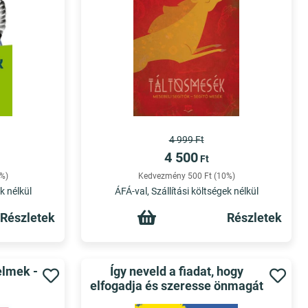
4 999 Ft
4 500
Ft
%)
Kedvezmény 500 Ft (10%)
k nélkül
ÁFÁ-val, Szállítási költségek nélkül
Részletek
Részletek
elmek -
Így neveld a fiadat, hogy
elfogadja és szeresse önmagát