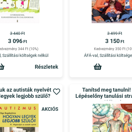
3 440 Ft
3 499 Ft
3 096
3 150
Ft
Ft
edvezmény 344 Ft (10%)
Kedvezmény 350 Ft (10
, Szállítási költségek nélkül
ÁFÁ-val, Szállítási költsége
Részletek
k az autisták nyelvét
Tanítsd meg tanulni! 
legyek legjobb szülő?
Lépéselőny tanulási str
szülőknek
AKCIÓS