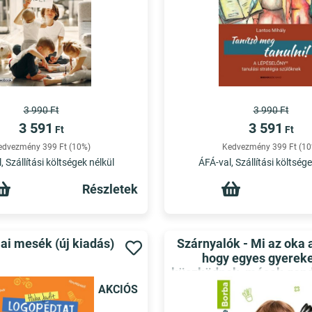
3 990 Ft
3 990 Ft
3 591
3 591
Ft
Ft
edvezmény 399 Ft (10%)
Kedvezmény 399 Ft (10
, Szállítási költségek nélkül
ÁFÁ-val, Szállítási költsége
Részletek
ai mesék (új kiadás)
Szárnyalók - Mi az oka 
hogy egyes gyerek
küszködnek, mások gond
veszik az akadályokat? -
AKCIÓS
Könyvtára