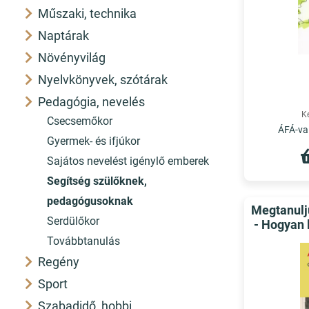
Műszaki, technika
Naptárak
Növényvilág
Nyelvkönyvek, szótárak
Pedagógia, nevelés
K
Csecsemőkor
ÁFÁ-val
Gyermek- és ifjúkor
Sajátos nevelést igénylő emberek
Segítség szülőknek, 
pedagógusoknak
Megtanulju
Serdülőkor
- Hogyan 
Továbbtanulás
Regény
Sport
Szabadidő, hobbi