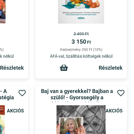
3 499 Ft
3 150
Ft
%)
Kedvezmény 350 Ft (10%)
k nélkül
ÁFÁ-val, Szállítási költségek nélkül
Részletek
Részletek
- A
Baj van a gyerekkel? Bajban a
atégia
szülő! - Gyorssegély a
problémák megoldásához -
Móra családi iránytű
AKCIÓS
AKCIÓS