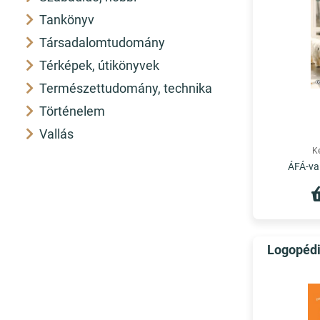
Tankönyv
Társadalomtudomány
Térképek, útikönyvek
Természettudomány, technika
Történelem
Vallás
K
ÁFÁ-val
Logopédi