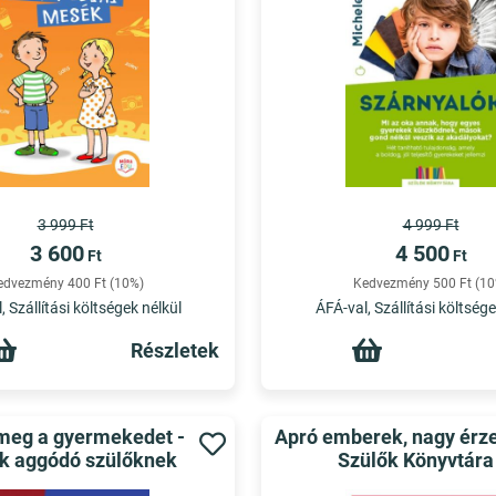
3 999 Ft
4 999 Ft
3 600
4 500
Ft
Ft
edvezmény 400 Ft (10%)
Kedvezmény 500 Ft (10
, Szállítási költségek nélkül
ÁFÁ-val, Szállítási költsége
Részletek
 meg a gyermekedet -
Apró emberek, nagy érz
k aggódó szülőknek
Szülők Könyvtára