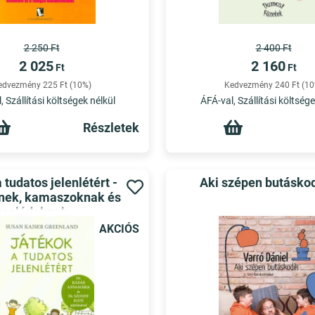
2 250 Ft
2 400 Ft
2 025
2 160
Ft
Ft
edvezmény 225 Ft (10%)
Kedvezmény 240 Ft (10
, Szállítási költségek nélkül
ÁFÁ-val, Szállítási költsége
Részletek
 tudatos jelenlétért -
Aki szépen butásko
nek, kamaszoknak és
családoknak
AKCIÓS