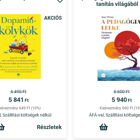
tanítás világából
AKCIÓS
6 490 Ft
6 600 Ft
5 841
5 940
Ft
Ft
edvezmény 649 Ft (10%)
Kedvezmény 660 Ft (10
, Szállítási költségek nélkül
ÁFÁ-val, Szállítási költsége
Részletek