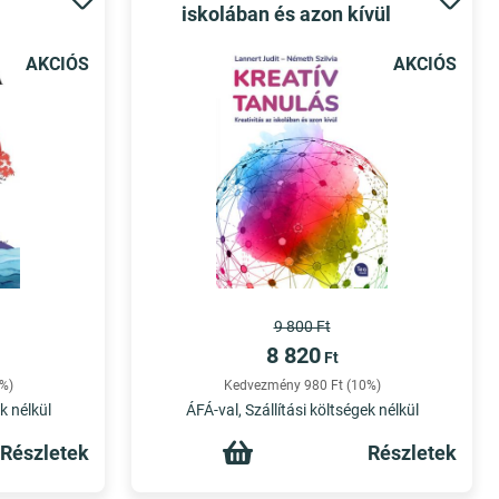
iskolában és azon kívül
AKCIÓS
AKCIÓS
9 800 Ft
8 820
Ft
%)
Kedvezmény 980 Ft (10%)
k nélkül
ÁFÁ-val, Szállítási költségek nélkül
Részletek
Részletek