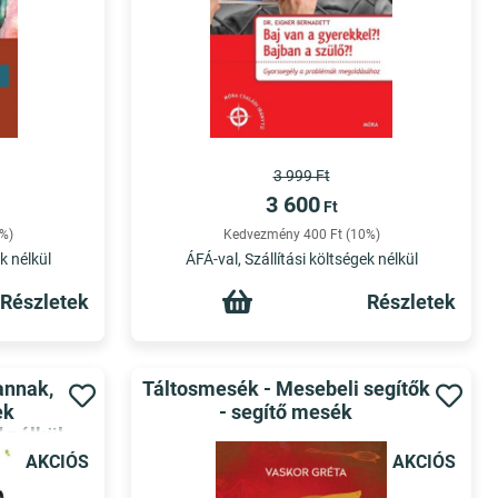
3 999 Ft
3 600
Ft
%)
Kedvezmény 400 Ft (10%)
k nélkül
ÁFÁ-val, Szállítási költségek nélkül
Részletek
Részletek
annak,
Táltosmesék - Mesebeli segítők
ek
- segítő mesék
 nélkül
 Szülők
AKCIÓS
AKCIÓS