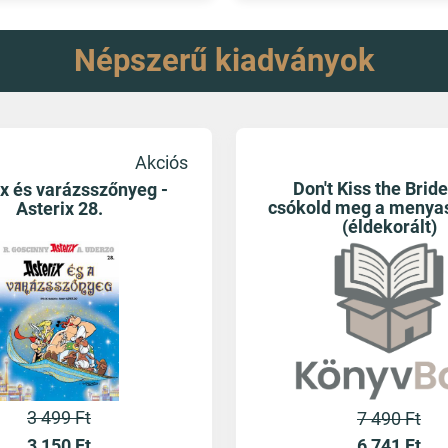
Népszerű kiadványok
Akciós
Don't Kiss the Bride
ix és varázsszőnyeg -
csókold meg a menyas
Asterix 28.
(éldekorált)
3 499 Ft
7 490 Ft
3 150
Ft
6 741
Ft