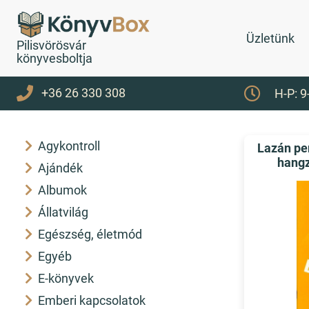
Üzletünk
Pilisvörösvár
könyvesboltja
+36 26 330 308
H-P: 9
Agykontroll
Lazán per
hangz
Ajándék
Albumok
Állatvilág
Egészség, életmód
Egyéb
E-könyvek
Emberi kapcsolatok