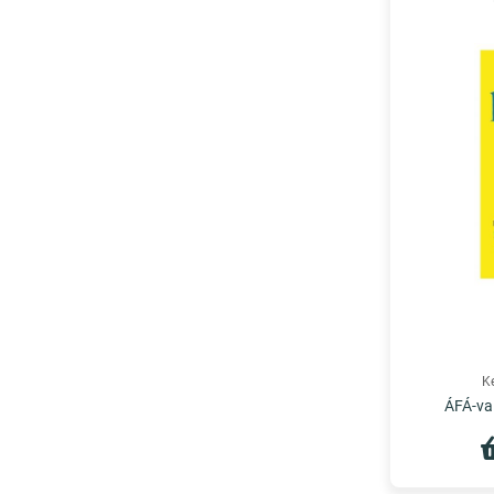
K
ÁFÁ-val