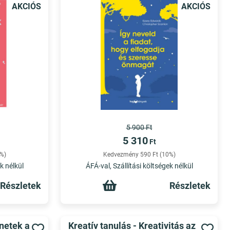
AKCIÓS
AKCIÓS
5 900 Ft
5 310
Ft
%)
Kedvezmény 590 Ft (10%)
k nélkül
ÁFÁ-val, Szállítási költségek nélkül
Részletek
Részletek
énetek a
Kreatív tanulás - Kreativitás az