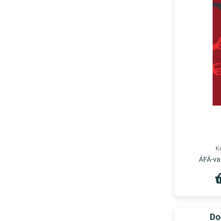
K
ÁFÁ-val
Do