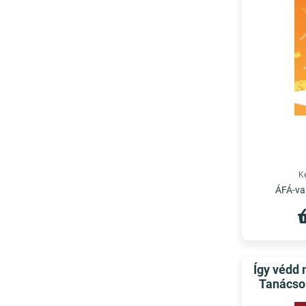
K
ÁFÁ-val
Így védd
Tanácso