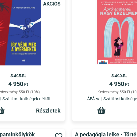
AKCIÓS
5 495 Ft
5 499 Ft
4 950
4 950
Ft
Ft
edvezmény 550 Ft (10%)
Kedvezmény 550 Ft (10
, Szállítási költségek nélkül
ÁFÁ-val, Szállítási költsége
Részletek
paminkölykök
A pedagógia lelke - Tört