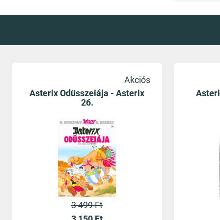
Akciós
Asterix Odüsszeiája - Asterix
Aster
26.
3 499 Ft
3 150
Ft