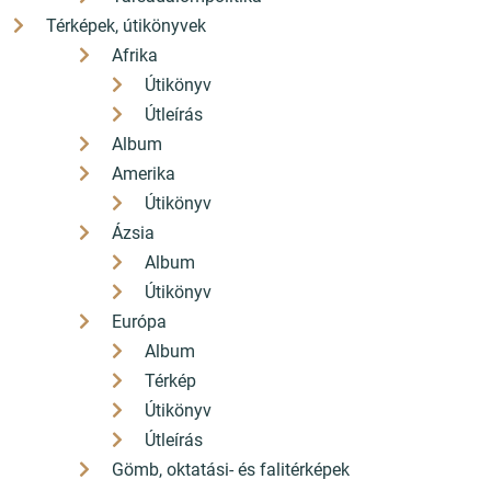
Térképek, útikönyvek
Afrika
Útikönyv
Útleírás
Album
Amerika
Útikönyv
Ázsia
Album
Útikönyv
Európa
Album
Térkép
Útikönyv
Útleírás
Gömb, oktatási- és falitérképek