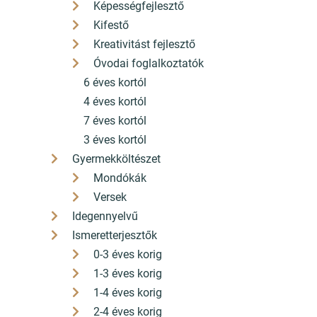
Képességfejlesztő
A bankkártyás fizetés szolgáltatója a Barion
Kifestő
Kreativitást fejlesztő
Óvodai foglalkoztatók
6 éves kortól
©2025 konyvbox.hu
4 éves kortól
7 éves kortól
Honlap: webtoday
3 éves kortól
Gyermekköltészet
Mondókák
Versek
Idegennyelvű
Ismeretterjesztők
0-3 éves korig
1-3 éves korig
1-4 éves korig
2-4 éves korig