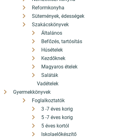
Reformkonyha
Sütemények, édességek
Szakácskönyvek
Általános
Befőzés, tartósítás
Húsételek
Pilisvörösvár könyvesboltja
Kezdőknek
Magyaros ételek
+36 26 330 308
Saláták
hello[a]konyvbox.hu
Vadételek
2085 Pilisvörösvár Fő út 82.
Gyermekkönyvek
Foglalkoztatók
ÁSZF
3 -7 éves korig
5 -7 éves korig
Adatkezelési nyilatkozat
5 éves kortól
Iskolaelőkészítő
Szállítási díjak