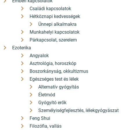
Emberi kapcsolatok
Családi kapcsolatok
AKCIÓS
AKCIÓS
Hétköznapi kedvességek
Ünnepi alkalmakra
Munkahelyi kapcsolatok
Párkapcsolat, szerelem
Ezoterika
Angyalok
Asztrológia, horoszkóp
Boszorkányság, okkultizmus
Egészséges test és lélek
5 999 Ft
5 999 Ft
Alternatív gyógyítás
5 400
5 400
Ft
Ft
Életmód
Kedvezmény 600 Ft (10%)
Kedvezmény 600 Ft (10%)
Gyógyító erők
ÁFÁ-val, Szállítási költségek
ÁFÁ-val, Szállítási költségek
Személyiségfejlesztés, lélekgyógyászat
nélkül
nélkül
Feng Shui
Részletek
Részletek
Filozófia, vallás