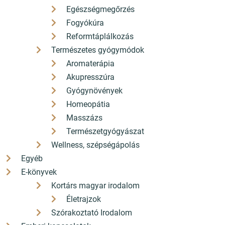
Egészségmegőrzés
Fogyókúra
Reformtáplálkozás
Természetes gyógymódok
Aromaterápia
Akupresszúra
Gyógynövények
4 800 Ft
Homeopátia
5 900 Ft
4 320
5 310
Masszázs
Ft
Ft
Kedvezmény 480 Ft (10%)
Természetgyógyászat
Kedvezmény 590 Ft (10%)
ÁFÁ-val, Szállítási költségek
ÁFÁ-val, Szállítási költségek
Wellness, szépségápolás
nélkül
nélkül
Egyéb
E-könyvek
Részletek
Részletek
Kortárs magyar irodalom
Életrajzok
A teljes napló 1943-
A teljes napló 1945
Szórakoztató Irodalom
1944 (új kiadás)
(2. kiadás)