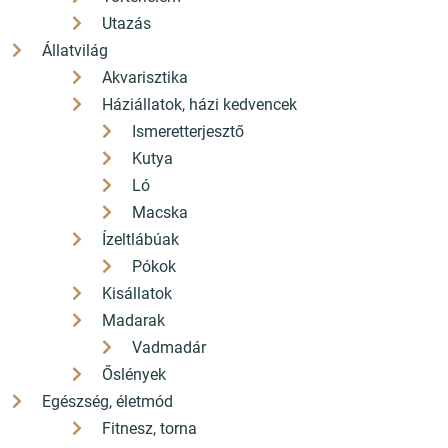
Utazás
2 490 Ft
2 800 Ft
Állatvilág
2 241
2 520
Ft
Ft
Akvarisztika
Kedvezmény 249 Ft (10%)
Kedvezmény 280 Ft (10%)
Háziállatok, házi kedvencek
ÁFÁ-val, Szállítási költségek
ÁFÁ-val, Szállítási költségek
nélkül
Ismeretterjesztő
nélkül
Kutya
Részletek
Részletek
Ló
Macska
Ízeltlábúak
Szabadulás a
Levél keletről
függőség poklából -
Pókok
Egy szakács
Kisállatok
rehabilitációs
AKCIÓS
AKCIÓS
Madarak
naplója
Vadmadár
Őslények
Egészség, életmód
Fitnesz, torna