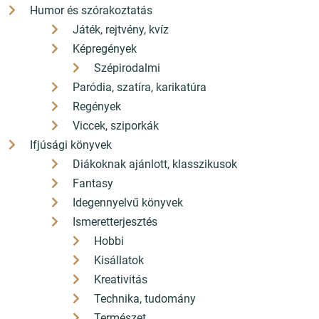
Humor és szórakoztatás
Játék, rejtvény, kvíz
Képregények
Szépirodalmi
Paródia, szatíra, karikatúra
Regények
Viccek, sziporkák
Ifjúsági könyvek
Diákoknak ajánlott, klasszikusok
Fantasy
Idegennyelvű könyvek
Ismeretterjesztés
Hobbi
Kisállatok
Kreativitás
Technika, tudomány
Természet