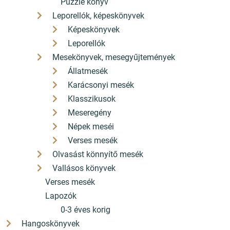
Puzzle könyv
Leporellók, képeskönyvek
Képeskönyvek
Leporellók
Mesekönyvek, mesegyűjtemények
Állatmesék
Karácsonyi mesék
Klasszikusok
Meseregény
Népek meséi
Verses mesék
Olvasást könnyítő mesék
Vallásos könyvek
Verses mesék
Lapozók
0-3 éves korig
Hangoskönyvek