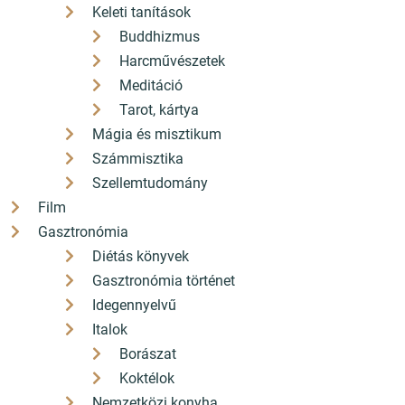
Keleti tanítások
Buddhizmus
Harcművészetek
Népszerű kiadványok
Meditáció
Tarot, kártya
Mágia és misztikum
Akciós
Számmisztika
Az állatok gyógyító ereje
Szellemtudomány
Film
Gasztronómia
Diétás könyvek
Gasztronómia történet
Idegennyelvű
Italok
Borászat
5 999 Ft
Koktélok
5 400
Ft
Nemzetközi konyha