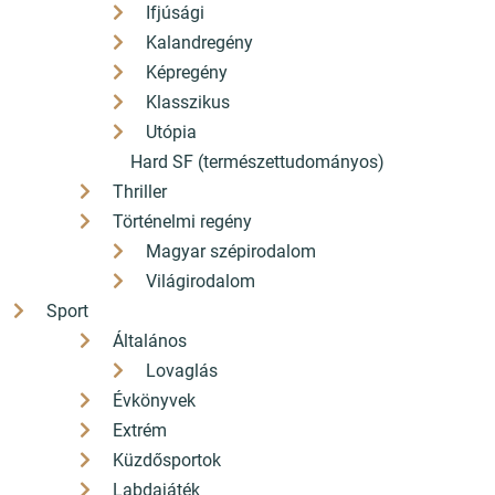
Ifjúsági
Kalandregény
Képregény
Klasszikus
Utópia
Hard SF (természettudományos)
Thriller
Történelmi regény
Magyar szépirodalom
Világirodalom
Sport
Általános
Lovaglás
Évkönyvek
Extrém
Küzdősportok
Labdajáték