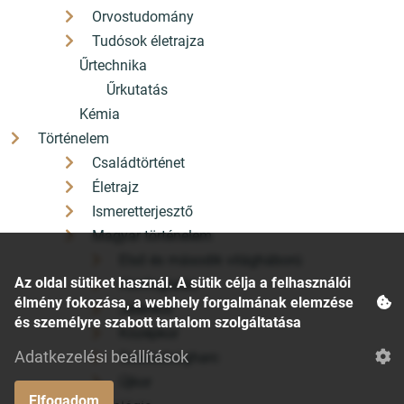
Orvostudomány
Tudósok életrajza
Űrtechnika
Űrkutatás
Kémia
Történelem
Családtörténet
Életrajz
Ismeretterjesztő
Magyar történelem
Első és második világháború
Az oldal sütiket használ. A sütik célja a felhasználói
Honfoglalás
élmény fokozása, a webhely forgalmának elemzése
Jelenkor
és személyre szabott tartalom szolgáltatása
Középkor
Adatkezelési beállítások
Szabadságharc
Újkor
Elfogadom