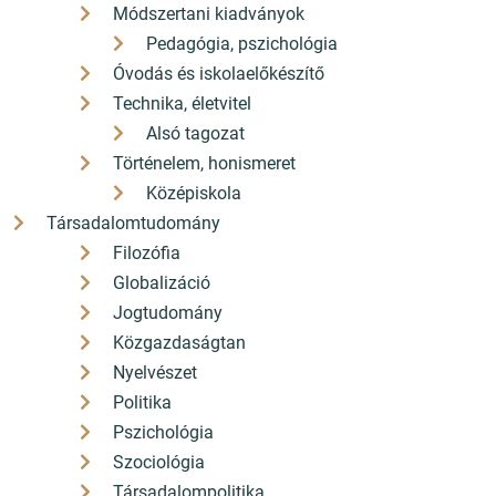
Módszertani kiadványok
Pedagógia, pszichológia
Óvodás és iskolaelőkészítő
Technika, életvitel
Alsó tagozat
Történelem, honismeret
Középiskola
Társadalomtudomány
Filozófia
Globalizáció
Jogtudomány
Közgazdaságtan
Nyelvészet
Politika
Pszichológia
Szociológia
Társadalompolitika