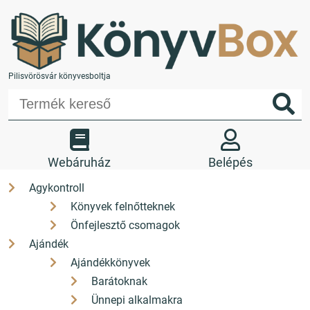
Pilisvörösvár könyvesboltja
Webáruház
Belépés
Agykontroll
Könyvek felnőtteknek
Kedvencek
Kosár
Önfejlesztő csomagok
Üzletünk
Kapcsolat
Ajándék
Ajándékkönyvek
+36 26 330 308
Barátoknak
Ünnepi alkalmakra
H-P: 9-17 Sz: 9-12