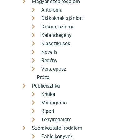
Magyar szépirodalom
Antológia
Diákoknak ajánlott
Dráma, színmű
Kalandregény
Klasszikusok
Novella
Regény
Vers, eposz
Próza
Publicisztika
Kritika
Monográfia
Riport
Tényirodalom
Szórakoztató Irodalom
Fable könyvek