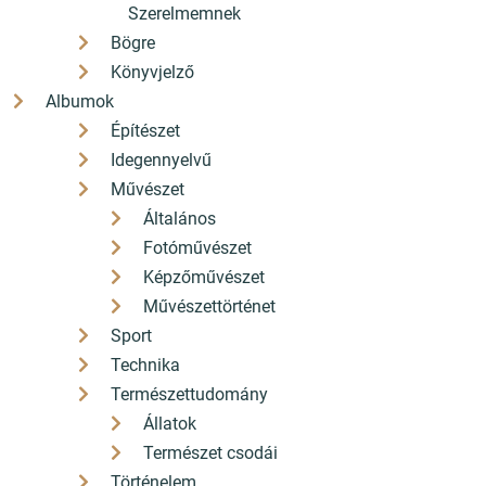
Szerelmemnek
hello[a]konyvbox.hu
Bögre
2085 Pilisvörösvár Fő út 82.
Könyvjelző
Albumok
Építészet
Idegennyelvű
Az én
Naplók, levelek
Művészet
könyvesnaplóm -
Mert olvasni jó... -
Általános
(kék)
Fotóművészet
AKCIÓS
AKCIÓS
Képzőművészet
Művészettörténet
Sport
Technika
Természettudomány
Állatok
Természet csodái
Történelem