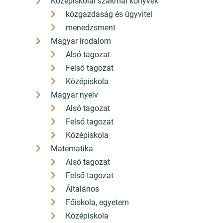
Középiskolai szakmai könyvek
közgazdaság és ügyvitel
menedzsment
Magyar irodalom
Alsó tagozat
Felső tagozat
Középiskola
Magyar nyelv
Alsó tagozat
Felső tagozat
Középiskola
Matematika
Alsó tagozat
Felső tagozat
Általános
Főiskola, egyetem
Középiskola