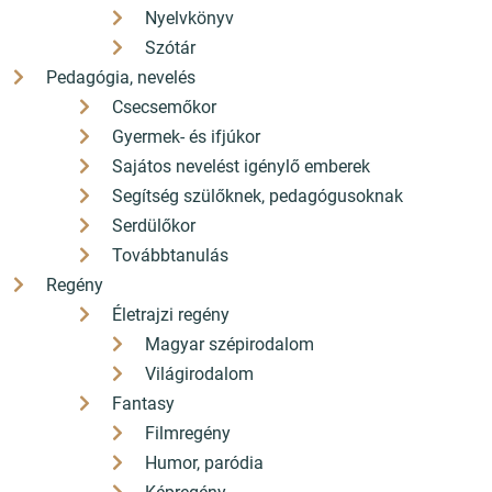
Nyelvkönyv
Szótár
Pedagógia, nevelés
Csecsemőkor
Gyermek- és ifjúkor
Sajátos nevelést igénylő emberek
Segítség szülőknek, pedagógusoknak
Serdülőkor
Továbbtanulás
Regény
Életrajzi regény
Magyar szépirodalom
Világirodalom
Fantasy
Filmregény
Humor, paródia