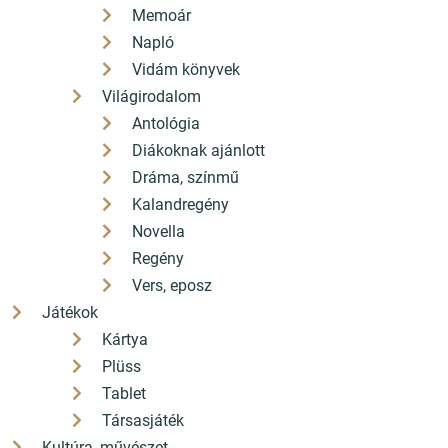
Memoár
Napló
Vidám könyvek
Világirodalom
Antológia
Diákoknak ajánlott
Dráma, színmű
Kalandregény
Novella
Regény
Vers, eposz
Játékok
Kártya
Plüss
Tablet
Társasjáték
Kultúra, művészet