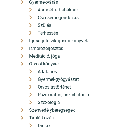
Gyermekvárás
Ajándék a babáknak
Csecsemőgondozás
Szülés
Terhesség
3 990 Ft
3 999 Ft
Ifjúsági felvilágosító könyvek
3 591
3 600
Ft
Ft
Ismeretterjesztés
Kedvezmény 399 Ft (10%)
Kedvezmény 400 Ft (10%)
ÁFÁ-val, Szállítási költségek
Meditáció, jóga
ÁFÁ-val, Szállítási költségek
nélkül
nélkül
Orvosi könyvek
Általános
Részletek
Részletek
Gyermekgyógyászat
Orvoslástörténet
Ezt is túléltem -
Jelenidő - Olvasó-
Pszichiátria, pszichológia
Betegségem
és tervezőnapló -
Szexológia
naplója
Matrica
Szenvedélybetegségek
melléklettel
AKCIÓS
AKCIÓS
Táplálkozás
Diéták