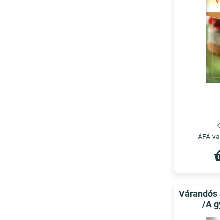
K
ÁFÁ-val
Várandós 
/A g