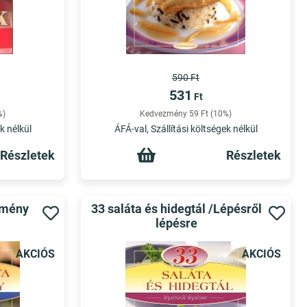
590 Ft
531
Ft
%)
Kedvezmény 59 Ft (10%)
k nélkül
ÁFÁ-val, Szállítási költségek nélkül
Részletek
Részletek
emény
33 saláta és hidegtál /Lépésről
lépésre
AKCIÓS
AKCIÓS