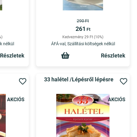
290 Ft
261
Ft
%)
Kedvezmény 29 Ft (10%)
k nélkül
ÁFÁ-val, Szállítási költségek nélkül
Részletek
Részletek
33 halétel /Lépésről lépésre
AKCIÓS
AKCIÓS