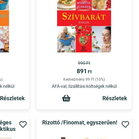
990 Ft
891
Ft
%)
Kedvezmény 99 Ft (10%)
k nélkül
ÁFÁ-val, Szállítási költségek nélkül
Részletek
Részletek
séges
Rizottó /Finomat, egyszerűen!
ktikus
L