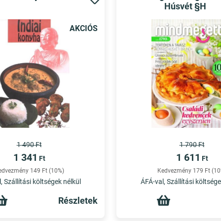
Húsvét §H
AKCIÓS
1 490 Ft
1 790 Ft
1 341
1 611
Ft
Ft
edvezmény 149 Ft (10%)
Kedvezmény 179 Ft (10
, Szállítási költségek nélkül
ÁFÁ-val, Szállítási költsége
Részletek