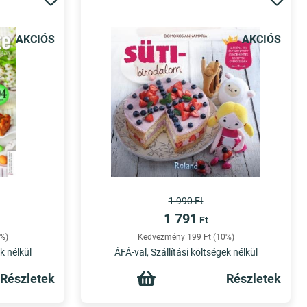
AKCIÓS
AKCIÓS
1 990 Ft
1 791
Ft
%)
Kedvezmény 199 Ft (10%)
k nélkül
ÁFÁ-val, Szállítási költségek nélkül
Részletek
Részletek