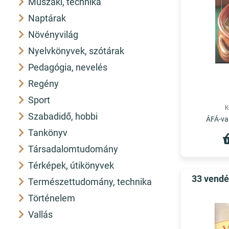
Műszaki, technika
Naptárak
Növényvilág
Nyelvkönyvek, szótárak
Pedagógia, nevelés
Regény
Sport
K
Szabadidő, hobbi
ÁFÁ-val
Tankönyv
Társadalomtudomány
Térképek, útikönyvek
33 vendé
Természettudomány, technika
Történelem
Vallás