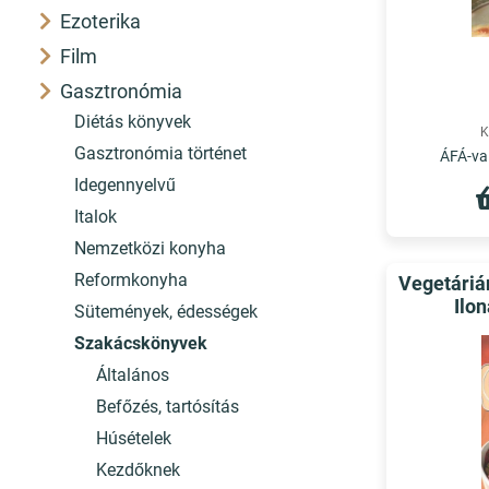
Ezoterika
Film
Gasztronómia
Diétás könyvek
K
Gasztronómia történet
ÁFÁ-val
Idegennyelvű
Italok
Nemzetközi konyha
Reformkonyha
Vegetárián
Ilon
Sütemények, édességek
Szakácskönyvek
Általános
Befőzés, tartósítás
Húsételek
Kezdőknek