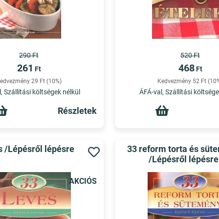
290 Ft
520 Ft
261
468
Ft
Ft
edvezmény 29 Ft (10%)
Kedvezmény 52 Ft (10
, Szállítási költségek nélkül
ÁFÁ-val, Szállítási költsége
Részletek
s /Lépésről lépésre
33 reform torta és süt
/Lépésről lépésre
AKCIÓS