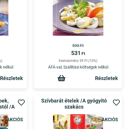
590 Ft
531
Ft
%)
Kedvezmény 59 Ft (10%)
k nélkül
ÁFÁ-val, Szállítási költségek nélkül
Részletek
Részletek
pek,
Szívbarát ételek /A gyógyító
stól /A
szakács
AKCIÓS
AKCIÓS