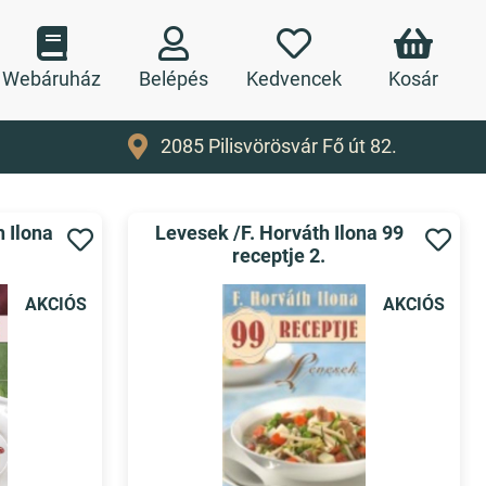
Webáruház
Belépés
Kedvencek
Kosár
2085 Pilisvörösvár Fő út 82.
h Ilona
Levesek /F. Horváth Ilona 99
receptje 2.
AKCIÓS
AKCIÓS