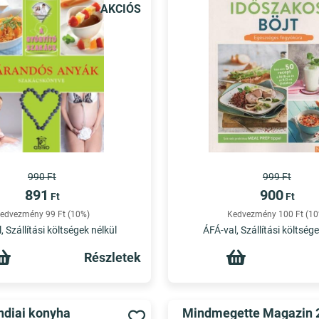
AKCIÓS
990 Ft
999 Ft
891
900
Ft
Ft
edvezmény 99 Ft (10%)
Kedvezmény 100 Ft (10
, Szállítási költségek nélkül
ÁFÁ-val, Szállítási költsége
Részletek
ndiai konyha
Mindmegette Magazin 