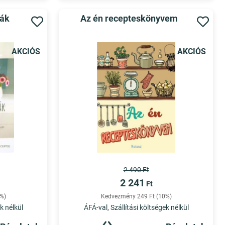
rák
Az én recepteskönyvem
AKCIÓS
AKCIÓS
2 490 Ft
2 241
Ft
%)
Kedvezmény 249 Ft (10%)
k nélkül
ÁFÁ-val, Szállítási költségek nélkül