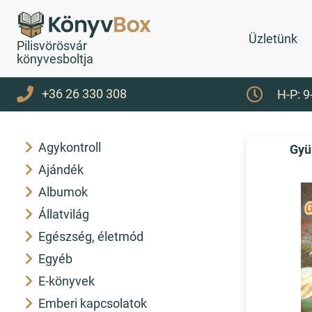
Üzletünk
Pilisvörösvár
könyvesboltja
+36 26 330 308
H-P: 9
Agykontroll
Gyü
Ajándék
Albumok
Állatvilág
Egészség, életmód
Egyéb
E-könyvek
Emberi kapcsolatok