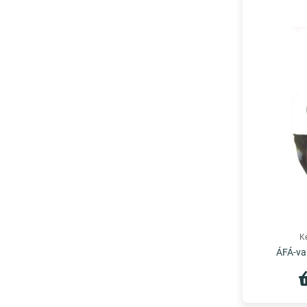
K
ÁFÁ-val