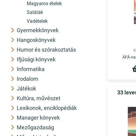
Magyaros ételek
Saláták
Vadételek
Gyermekkönyvek
Hangoskönyvek
Humor és szórakoztatás
K
ÁFÁ-val
Ifjúsági könyvek
Informatika
Irodalom
Játékok
33 leve
Kultúra, művészet
Lexikonok, enciklopédiák
Manager könyvek
Mezőgazdaság