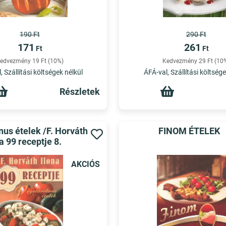
190 Ft
290 Ft
171
261
Ft
Ft
edvezmény 19 Ft (10%)
Kedvezmény 29 Ft (10
, Szállítási költségek nélkül
ÁFÁ-val, Szállítási költsége
Részletek
us ételek /F. Horváth
FINOM ÉTELEK
a 99 receptje 8.
AKCIÓS