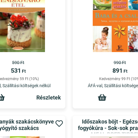
590 Ft
990 Ft
531
891
Ft
Ft
edvezmény 59 Ft (10%)
Kedvezmény 99 Ft (10
, Szállítási költségek nélkül
ÁFÁ-val, Szállítási költsége
Részletek
anyák szakácskönyve
Időszakos böjt - Egéz
yógyító szakács
fogyókúra - Sok-sok pra
MEAL PREP TIPPE