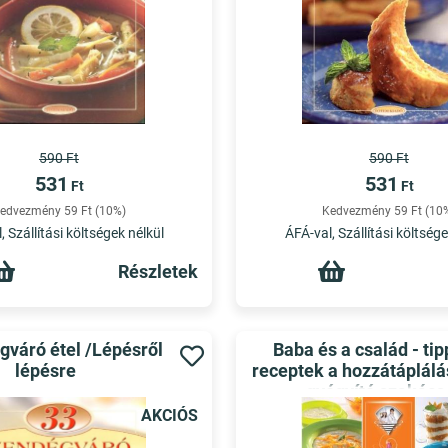
590 Ft
590 Ft
531
531
Ft
Ft
edvezmény 59 Ft (10%)
Kedvezmény 59 Ft (10
, Szállítási költségek nélkül
ÁFÁ-val, Szállítási költsége
Részletek
gváró étel /Lépésről
Baba és a család - tip
lépésre
receptek a hozzátáplálá
gyógyító szakács
AKCIÓS