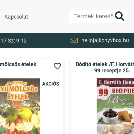
Kapcsolat
hello[a]konyvbox.hu
-17 Sz: 9-12
mölcsös ételek
Bódító ételek /F. Horvát
99 receptje 25.
AKCIÓS