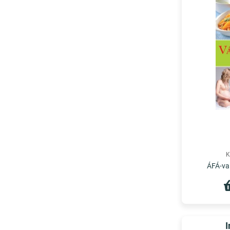
K
ÁFÁ-val
I