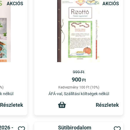
AKCIÓS
AKCIÓS
999 Ft
900
Ft
%)
Kedvezmény 100 Ft (10%)
k nélkül
ÁFÁ-val, Szállítási költségek nélkül
Részletek
Részletek
2026 -
Sütibirodalom