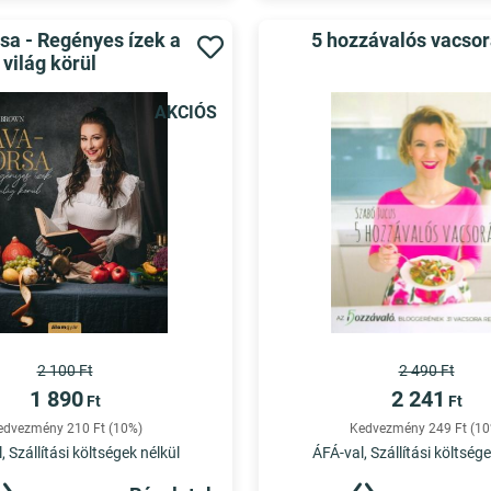
sa - Regényes ízek a
5 hozzávalós vacso
világ körül
AKCIÓS
2 100 Ft
2 490 Ft
1 890
2 241
Ft
Ft
edvezmény 210 Ft (10%)
Kedvezmény 249 Ft (10
, Szállítási költségek nélkül
ÁFÁ-val, Szállítási költsége