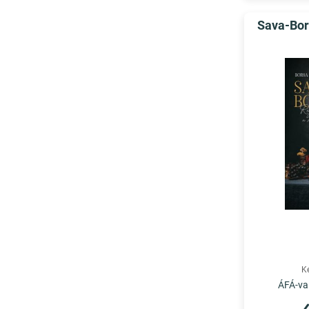
Sava-Bor
K
ÁFÁ-val