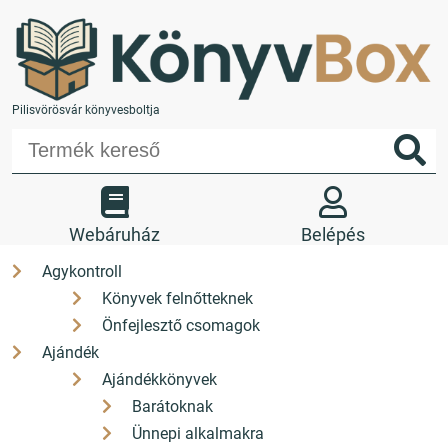
Pilisvörösvár könyvesboltja
Webáruház
Belépés
Agykontroll
Könyvek felnőtteknek
Kedvencek
Kosár
Önfejlesztő csomagok
Üzletünk
Kapcsolat
Ajándék
Ajándékkönyvek
Barátoknak
Ünnepi alkalmakra