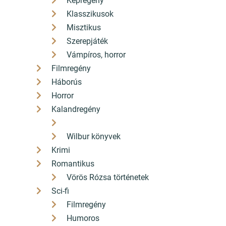
Képregény
Klasszikusok
Misztikus
Szerepjáték
Vámpíros, horror
Filmregény
Háborús
Horror
Kalandregény
Wilbur könyvek
Krimi
Romantikus
Vörös Rózsa történetek
Sci-fi
Filmregény
Humoros