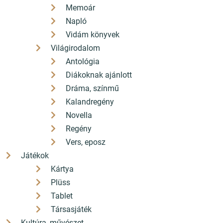
Memoár
Napló
Vidám könyvek
Világirodalom
Antológia
Diákoknak ajánlott
Dráma, színmű
Kalandregény
Novella
Regény
Vers, eposz
Játékok
Kártya
Plüss
Tablet
Társasjáték
Kultúra, művészet