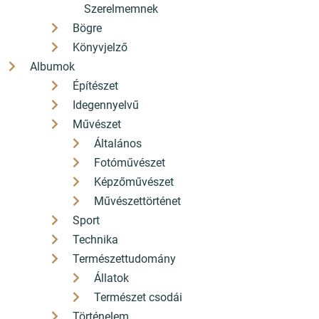
Szerelmemnek
Bögre
Könyvjelző
Albumok
Építészet
+36 26 330 308
Idegennyelvű
H-P: 9-17 Sz: 9-12
Művészet
Általános
hello[a]konyvbox.hu
Fotóművészet
2085 Pilisvörösvár Fő út 82.
Képzőművészet
Művészettörténet
Könyvbox! Pilisvörösvár könyvesboltja
Sport
Technika
Természettudomány
Állatok
Természet csodái
Történelem