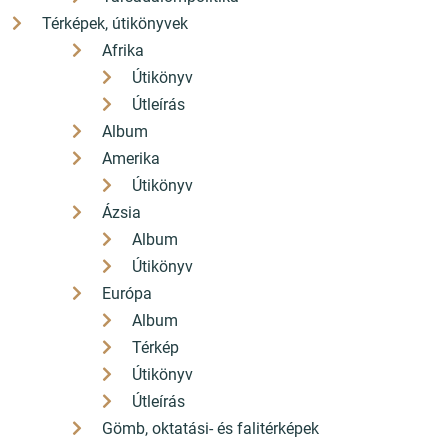
Térképek, útikönyvek
Afrika
Útikönyv
Útleírás
Album
Amerika
Útikönyv
Ázsia
Album
Útikönyv
Európa
Album
Térkép
Útikönyv
Útleírás
Gömb, oktatási- és falitérképek