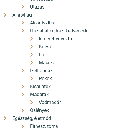
Utazás
Állatvilág
Akvarisztika
Háziállatok, házi kedvencek
Ismeretterjesztő
Kutya
Ló
Macska
Ízeltlábúak
Pókok
Kisállatok
Madarak
Vadmadár
A Korai Olvasás Titka
Őslények
Egészség, életmód
Hogyan Alakítja a Jövő Tanulási Sikereit?
Fitnesz, torna