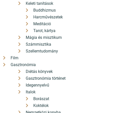
könyvek
Keleti tanítások
Buddhizmus
Bővebben
Harcművészetek
Meditáció
Tarot, kártya
Mágia és misztikum
Számmisztika
Szellemtudomány
Film
Gasztronómia
Diétás könyvek
Gasztronómia történet
Idegennyelvű
Italok
Borászat
Koktélok
Nemzetközi konyha