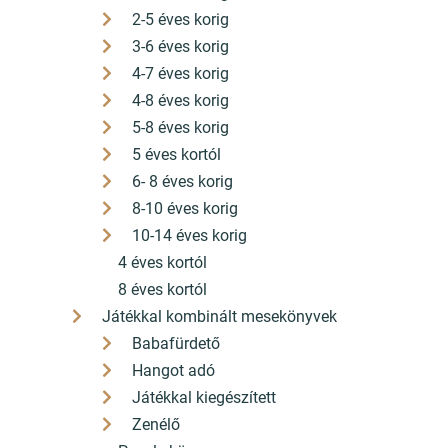
2-5 éves korig
Pilisvörösvár könyvesboltja
3-6 éves korig
+36 26 330 308
4-7 éves korig
hello[a]konyvbox.hu
4-8 éves korig
5-8 éves korig
2085 Pilisvörösvár Fő út 82.
5 éves kortól
6- 8 éves korig
ÁSZF
8-10 éves korig
Adatkezelési nyilatkozat
10-14 éves korig
4 éves kortól
Szállítási díjak
8 éves kortól
Játékkal kombinált mesekönyvek
A bankkártyás fizetés szolgáltatója a Barion
Babafürdető
Hangot adó
Játékkal kiegészített
©2025 konyvbox.hu
Zenélő