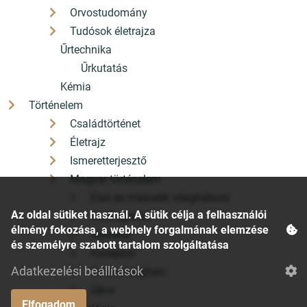
Orvostudomány
Tudósok életrajza
Űrtechnika
Űrkutatás
Kémia
Történelem
Családtörténet
Életrajz
Ismeretterjesztő
Magyar történelem
Első és második világháború
Az oldal sütiket használ. A sütik célja a felhasználói
Honfoglalás
élmény fokozása, a webhely forgalmának elemzése
Jelenkor
és személyre szabott tartalom szolgáltatása
Középkor
Adatkezelési beállítások
Szabadságharc
Újkor
Elfogadom