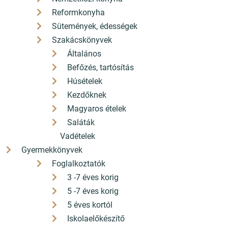
Reformkonyha
Sütemények, édességek
Szakácskönyvek
Általános
Befőzés, tartósítás
Húsételek
Könyv vagy képernyő?
Kezdőknek
A Tinik Olvasási Szokásai a Digitális Korban
Magyaros ételek
Saláták
Bővebben
Vadételek
Gyermekkönyvek
Foglalkoztatók
3 -7 éves korig
Népszerű kiadványok
5 -7 éves korig
5 éves kortól
Iskolaelőkészítő