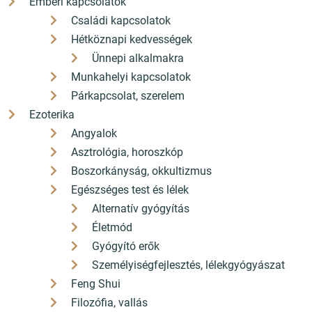
Emberi kapcsolatok
Családi kapcsolatok
Hétköznapi kedvességek
Ünnepi alkalmakra
Munkahelyi kapcsolatok
Párkapcsolat, szerelem
Ezoterika
Angyalok
Asztrológia, horoszkóp
Boszorkányság, okkultizmus
Egészséges test és lélek
Alternatív gyógyítás
Életmód
Gyógyító erők
Vörösvár fontos könyvei
Személyiségfejlesztés, lélekgyógyászat
Feng Shui
Pilisvörösvár történetét és kultúráját meghatározó
Filozófia, vallás