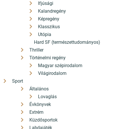
Ifjúsági
Kalandregény
Képregény
Klasszikus
Utópia
Hard SF (természettudományos)
Thriller
Történelmi regény
Magyar szépirodalom
Világirodalom
Sport
Általános
Lovaglás
Évkönyvek
Extrém
Küzdősportok
Labdajáték