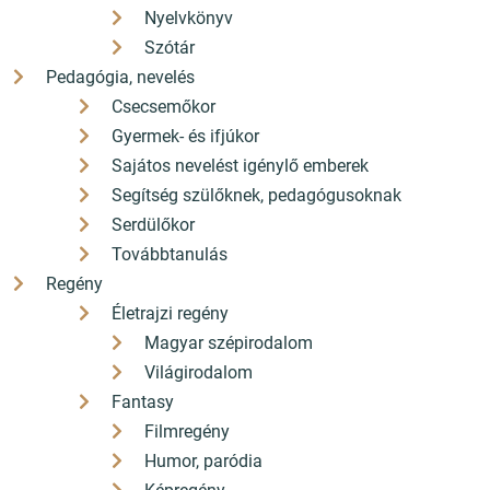
Nyelvkönyv
Szótár
Pedagógia, nevelés
Csecsemőkor
Gyermek- és ifjúkor
Sajátos nevelést igénylő emberek
Segítség szülőknek, pedagógusoknak
Serdülőkor
Továbbtanulás
Regény
Életrajzi regény
Magyar szépirodalom
Világirodalom
Fantasy
Filmregény
Humor, paródia