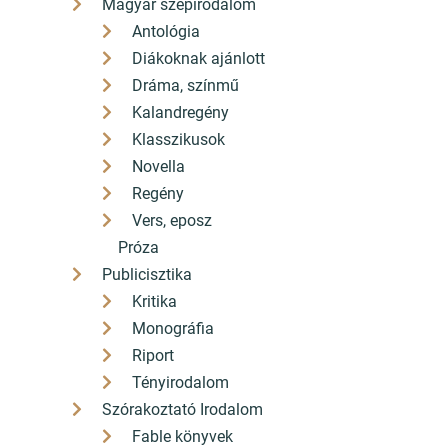
Magyar szépirodalom
Antológia
Diákoknak ajánlott
Dráma, színmű
Kalandregény
Klasszikusok
Novella
Regény
Vers, eposz
Próza
Publicisztika
Kritika
Monográfia
Riport
Tényirodalom
Szórakoztató Irodalom
Fable könyvek