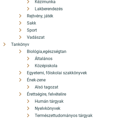
Kézimunka
Lakberendezés
Rejtvény, játék
Sakk
Sport
Vadászat
Tankönyv
Biológia,egészségtan
Általános
Középiskola
Egyetemi, főiskolai szakkönyvek
Ének-zene
Alsó tagozat
Érettségire, felvételire
Humán tárgyak
Nyelvkönyvek
Természettudományos tárgyak