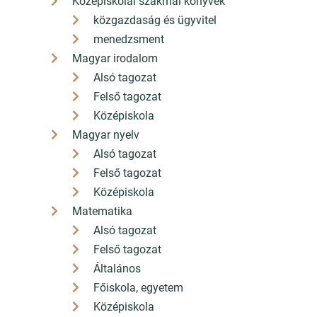
Középiskolai szakmai könyvek
közgazdaság és ügyvitel
menedzsment
Magyar irodalom
Alsó tagozat
Felső tagozat
Középiskola
Magyar nyelv
Alsó tagozat
Felső tagozat
Középiskola
Matematika
Alsó tagozat
Felső tagozat
Általános
Főiskola, egyetem
Középiskola