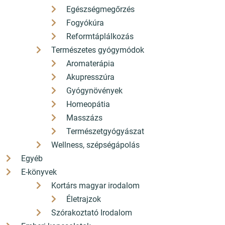
Egészségmegőrzés
Fogyókúra
Reformtáplálkozás
Természetes gyógymódok
A tíz legfontosabb könyv a
Aromaterápia
vilagon
Akupresszúra
Gyógynövények
Ezeket mindenkinek el kellene olvasnia!
Homeopátia
Masszázs
Bővebben
Természetgyógyászat
Wellness, szépségápolás
Egyéb
E-könyvek
Kortárs magyar irodalom
Életrajzok
Szórakoztató Irodalom