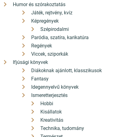
Humor és szórakoztatás
Játék, rejtvény, kvíz
Képregények
Szépirodalmi
Paródia, szatíra, karikatúra
Regények
Viccek, sziporkák
Ifjúsági könyvek
Diákoknak ajánlott, klasszikusok
Fantasy
Idegennyelvű könyvek
Ismeretterjesztés
Hobbi
Kisállatok
Kreativitás
Technika, tudomány
Természet