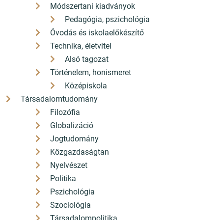
Módszertani kiadványok
Pedagógia, pszichológia
Óvodás és iskolaelőkészítő
Technika, életvitel
Alsó tagozat
Történelem, honismeret
Középiskola
Társadalomtudomány
Filozófia
Globalizáció
Jogtudomány
Közgazdaságtan
Nyelvészet
Politika
Pszichológia
Szociológia
Társadalompolitika