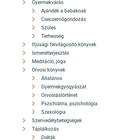
Gyermekvárás
Bővebben
Ajándék a babáknak
Csecsemőgondozás
Szülés
Terhesség
Ifjúsági felvilágosító könyvek
Ismeretterjesztés
Meditáció, jóga
Orvosi könyvek
Általános
Gyermekgyógyászat
Orvoslástörténet
Pszichiátria, pszichológia
Szexológia
Szenvedélybetegségek
Táplálkozás
Diéták