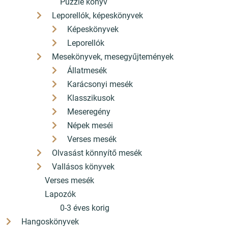
Puzzle könyv
Honlap: webtoday
Leporellók, képeskönyvek
Képeskönyvek
Leporellók
Mesekönyvek, mesegyűjtemények
Állatmesék
Karácsonyi mesék
Klasszikusok
Meseregény
Népek meséi
Verses mesék
Olvasást könnyítő mesék
Vallásos könyvek
Verses mesék
Lapozók
0-3 éves korig
Hangoskönyvek