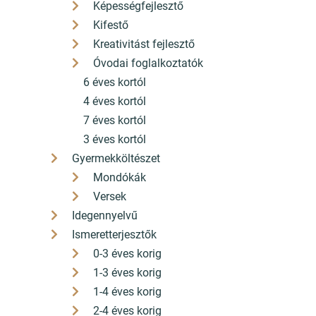
Akciós
Képességfejlesztő
Burnout - Kiégve (éldekorált)
Kifestő
Kreativitást fejlesztő
Óvodai foglalkoztatók
6 éves kortól
4 éves kortól
7 éves kortól
3 éves kortól
Gyermekköltészet
Mondókák
6 990 Ft
Versek
6 291
Ft
Idegennyelvű
Ismeretterjesztők
0-3 éves korig
1-3 éves korig
1-4 éves korig
2-4 éves korig