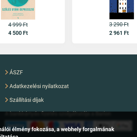
3 290 Ft
4 999 Ft
2 961
Ft
4 500
Ft
ÁSZF
Adatkezelési nyilatkozat
Szállítási díjak
A bankkártyás fizetés szolgáltatója a Barion
asználói élmény fokozása, a webhely forgalmának
áltatása