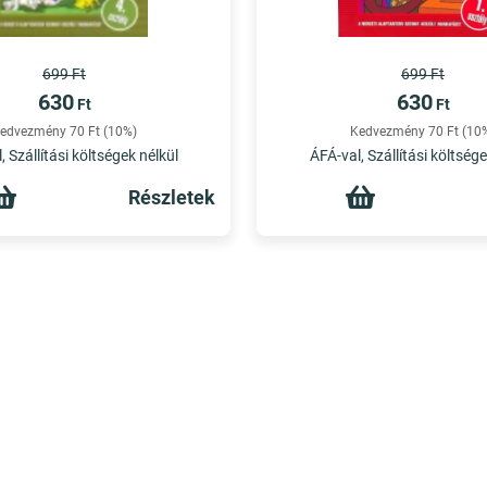
699 Ft
699 Ft
630
630
Ft
Ft
edvezmény 70 Ft (10%)
Kedvezmény 70 Ft (10
, Szállítási költségek nélkül
ÁFÁ-val, Szállítási költsége
Részletek