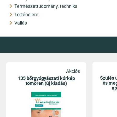
Természettudomány, technika
Történelem
Vallás
Akciós
Szülés 
135 bőrgyógyászati kórkép
és meg
tömören (új kiadás)
ap