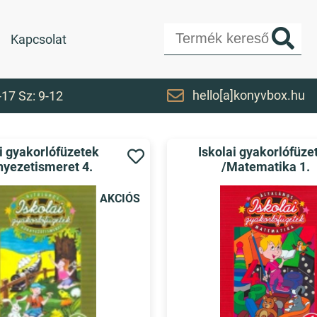
Kapcsolat
hello[a]konyvbox.hu
-17 Sz: 9-12
i gyakorlófüzetek
Iskolai gyakorlófüze
nyezetismeret 4.
/Matematika 1.
AKCIÓS