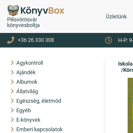
Üzletünk
Pilisvörösvár
könyvesboltja
+36 26 330 308
H-P: 9
Agykontroll
Iskola
/Kör
Ajándék
Albumok
Állatvilág
Egészség, életmód
Egyéb
E-könyvek
Emberi kapcsolatok