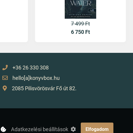
7 499 Ft
6 750
Ft
+36 26 330 308
hello[a]konyvbox.hu
2085 Pilisvörösvár Fő út 82.
Adatkezelési beállítások
Elfogadom