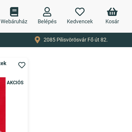
Webáruház
Belépés
Kedvencek
Kosár
2085 Pilisvörösvár Fő út 82.
tek
AKCIÓS