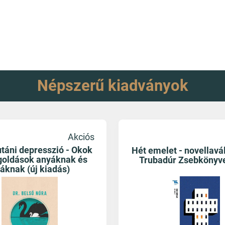
Népszerű kiadványok
Akciós
utáni depresszió - Okok
Hét emelet - novellavá
oldások anyáknak és
Trubadúr Zsebkönyve
áknak (új kiadás)