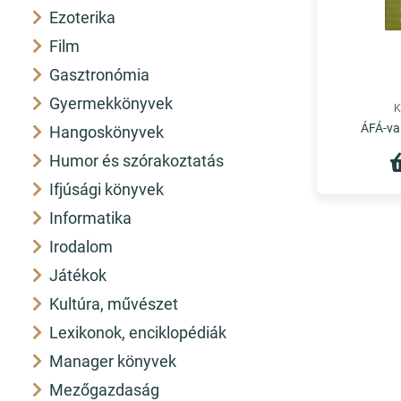
Ezoterika
Film
Gasztronómia
Gyermekkönyvek
K
ÁFÁ-val
Hangoskönyvek
Humor és szórakoztatás
Ifjúsági könyvek
Informatika
Irodalom
Játékok
Kultúra, művészet
Lexikonok, enciklopédiák
Manager könyvek
Mezőgazdaság