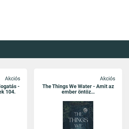
Akciós
Akciós
logatás -
The Things We Water - Amit az
k 104.
ember öntöz…