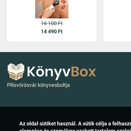
16 100 Ft
14 490
Ft
Pilisvörösvár könyvesboltja
Az oldal sütiket használ. A sütik célja a felh
elemzése és személyre szabott tartalom szolg