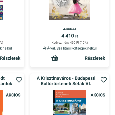
4 900 Ft
4 410
Ft
%)
Kedvezmény 490 Ft (10%)
k nélkül
ÁFÁ-val, Szállítási költségek nélkül
Részletek
Részletek
adt
A Krisztinaváros - Budapesti
fántok
Kultúrtörténeti Séták VI.
AKCIÓS
AKCIÓS