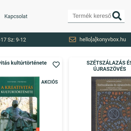
Kapcsolat
hello[a]konyvbox.hu
-17 Sz: 9-12
vitás kultúrtörténete
SZÉTSZÁLAZÁS É
ÚJRASZÖVÉS
AKCIÓS