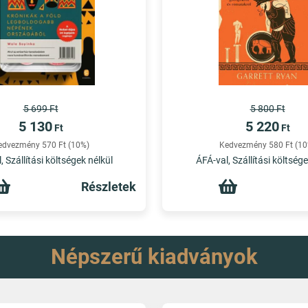
5 699 Ft
5 800 Ft
5 130
5 220
Ft
Ft
edvezmény 570 Ft (10%)
Kedvezmény 580 Ft (10
, Szállítási költségek nélkül
ÁFÁ-val, Szállítási költsége
Részletek
Népszerű kiadványok