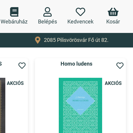
Webáruház
Belépés
Kedvencek
Kosár
2085 Pilisvörösvár Fő út 82.
S
Homo ludens
AKCIÓS
AKCIÓS