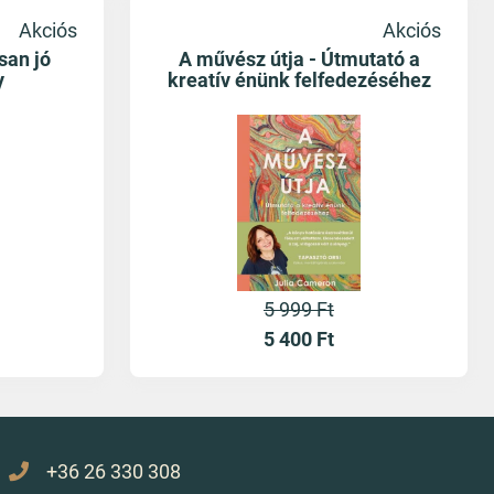
Akciós
Akciós
san jó
A művész útja - Útmutató a
y
kreatív énünk felfedezéséhez
5 999 Ft
5 400
Ft
+36 26 330 308