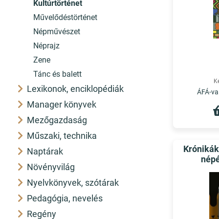
Kultúrtörténet
Művelődéstörténet
Népművészet
Néprajz
Zene
Tánc és balett
K
Lexikonok, enciklopédiák
ÁFÁ-val
Manager könyvek
Mezőgazdaság
Műszaki, technika
Krónikák
Naptárak
népé
Növényvilág
Nyelvkönyvek, szótárak
Pedagógia, nevelés
Regény