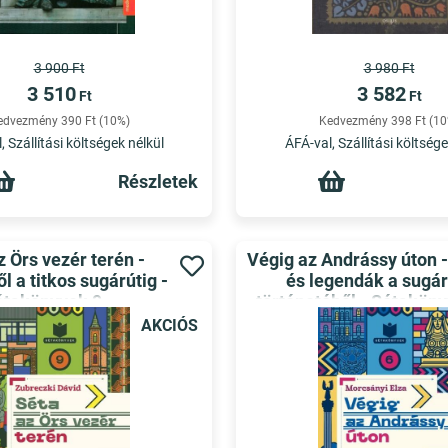
3 900 Ft
3 980 Ft
3 510
3 582
Ft
Ft
edvezmény 390 Ft (10%)
Kedvezmény 398 Ft (10
, Szállítási költségek nélkül
ÁFÁ-val, Szállítási költsége
Részletek
z Örs vezér terén -
Végig az Andrássy úton -
l a titkos sugárútig -
és legendák a sugár
étakönyvek 9.
történetéből - Sétaköny
AKCIÓS