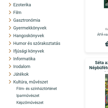
Ezoterika
Film
Gasztronómia
Gyermekkönyvek
K
ÁFÁ-val
Hangoskönyvek
Humor és szórakoztatás
Ifjúsági könyvek
Informatika
Séta a
Irodalom
Népbüfétő
S
Játékok
Kultúra, művészet
Film- és színháztörténet
Iparművészet
Képzőművészet