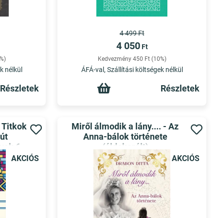
4 499 Ft
4 050
Ft
%)
Kedvezmény 450 Ft (10%)
k nélkül
ÁFÁ-val, Szállítási költségek nélkül
Részletek
Részletek
 Titkok
Miről álmodik a lány.... - Az
út
Anna-bálok története
vek 6.
(éldekorált)
AKCIÓS
AKCIÓS