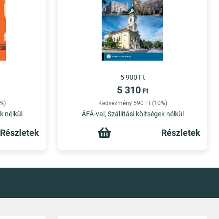
5 900 Ft
5 310
Ft
%)
Kedvezmény 590 Ft (10%)
k nélkül
ÁFÁ-val, Szállítási költségek nélkül
Részletek
Részletek