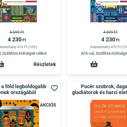
4 699 Ft
4 699 Ft
4 230
4 230
Ft
Ft
edvezmény 470 Ft (10%)
Kedvezmény 470 Ft (10
, Szállítási költségek nélkül
ÁFÁ-val, Szállítási költsége
Részletek
 a föld legboldogabb
Pucér szobrok, dag
nek országából
gladiátorok és harci ele
AKCIÓS