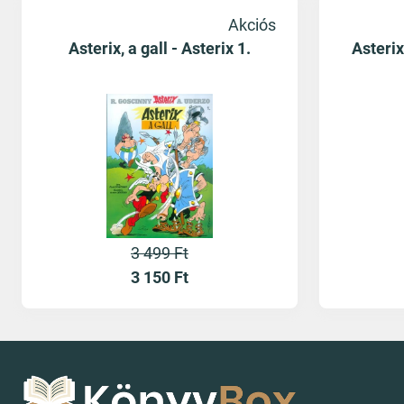
Akciós
Asterix, a gall - Asterix 1.
Asterix
3 499 Ft
3 150
Ft