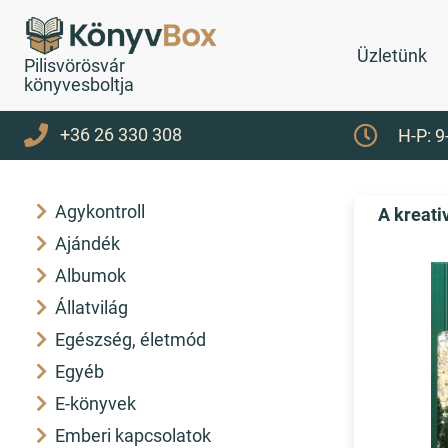
Üzletünk
Pilisvörösvár
könyvesboltja
+36 26 330 308
H-P: 9
Agykontroll
A kreati
Ajándék
Albumok
Állatvilág
Egészség, életmód
Egyéb
E-könyvek
Emberi kapcsolatok