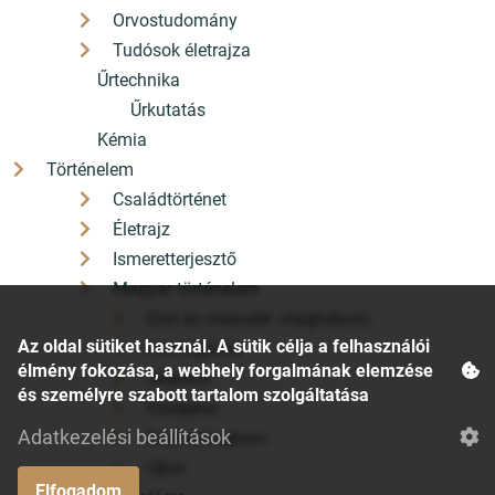
Orvostudomány
Tudósok életrajza
Űrtechnika
Űrkutatás
Kémia
Történelem
Családtörténet
Életrajz
Ismeretterjesztő
Magyar történelem
Első és második világháború
Az oldal sütiket használ. A sütik célja a felhasználói
Honfoglalás
élmény fokozása, a webhely forgalmának elemzése
Jelenkor
és személyre szabott tartalom szolgáltatása
Középkor
Adatkezelési beállítások
Szabadságharc
Újkor
Elfogadom