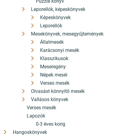
Puzzle könyv
Leporellók, képeskönyvek
Képeskönyvek
Leporellók
Mesekönyvek, mesegyűjtemények
Állatmesék
Karácsonyi mesék
Klasszikusok
Meseregény
Népek meséi
Verses mesék
Olvasást könnyítő mesék
Vallásos könyvek
Verses mesék
Lapozók
0-3 éves korig
Hangoskönyvek