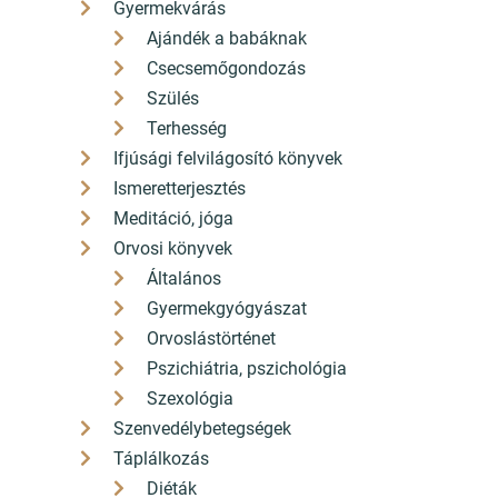
Gyermekvárás
Ajándék a babáknak
Csecsemőgondozás
Szülés
Terhesség
Ifjúsági felvilágosító könyvek
5 999 Ft
Ismeretterjesztés
5 400
Ft
Meditáció, jóga
Orvosi könyvek
Általános
Gyermekgyógyászat
Orvoslástörténet
Pszichiátria, pszichológia
Szexológia
Pilisvörösvár könyvesboltja
Szenvedélybetegségek
+36 26 330 308
Táplálkozás
Diéták
hello[a]konyvbox.hu