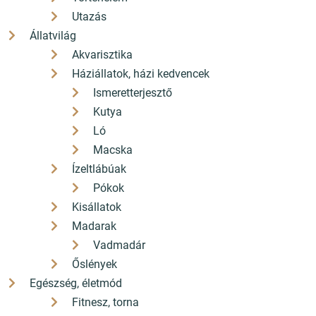
Utazás
1 990 Ft
5 200 Ft
Állatvilág
1 791
4 680
Ft
Ft
Akvarisztika
Kedvezmény 199 Ft (10%)
Kedvezmény 520 Ft (10%)
Háziállatok, házi kedvencek
ÁFÁ-val, Szállítási költségek
ÁFÁ-val, Szállítási költségek
nélkül
Ismeretterjesztő
nélkül
Kutya
Részletek
Részletek
Ló
Macska
Ízeltlábúak
Népszerű kiadványok
Pókok
Kisállatok
Madarak
Vadmadár
Akciós
Őslények
Nagy zenészek, nagy szerelmek 2. - A
zenetörténet újabb hálószobatitkai
Egészség, életmód
Fitnesz, torna