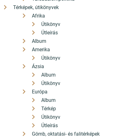
Térképek, útikönyvek
Afrika
Útikönyv
Útleírás
Album
Amerika
Útikönyv
Ázsia
Album
Útikönyv
Európa
Album
Térkép
Útikönyv
Útleírás
Gömb, oktatási- és falitérképek