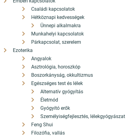
Emberi kapcsolatok
Családi kapcsolatok
Hétköznapi kedvességek
Ünnepi alkalmakra
Munkahelyi kapcsolatok
Párkapcsolat, szerelem
Ezoterika
Angyalok
Asztrológia, horoszkóp
Boszorkányság, okkultizmus
Egészséges test és lélek
Alternatív gyógyítás
Életmód
Gyógyító erők
Személyiségfejlesztés, lélekgyógyászat
Feng Shui
Filozófia, vallás