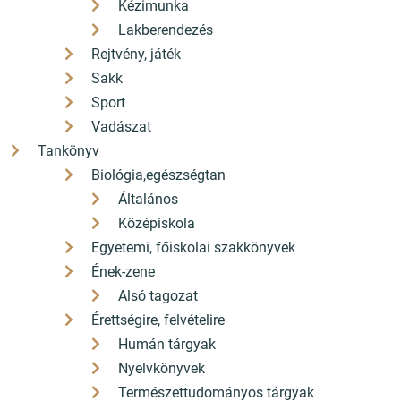
Kézimunka
Lakberendezés
Rejtvény, játék
Sakk
Sport
Vadászat
Tankönyv
Biológia,egészségtan
Általános
Középiskola
Egyetemi, főiskolai szakkönyvek
Ének-zene
Alsó tagozat
Érettségire, felvételire
Humán tárgyak
Nyelvkönyvek
Természettudományos tárgyak