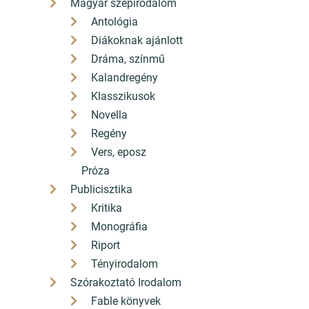
Magyar szépirodalom
Antológia
Diákoknak ajánlott
Dráma, színmű
Kalandregény
Klasszikusok
Novella
Regény
Vers, eposz
Próza
Publicisztika
Kritika
Monográfia
Riport
Tényirodalom
Szórakoztató Irodalom
Fable könyvek