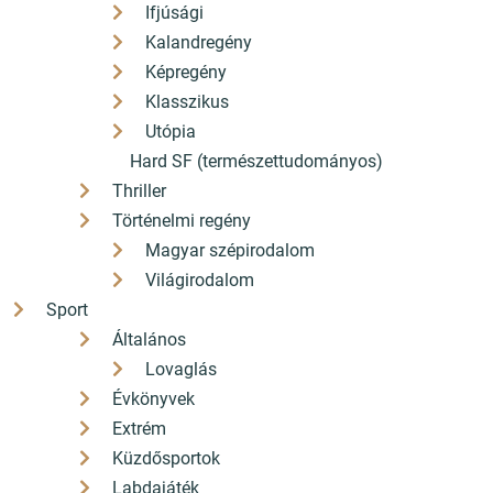
Ifjúsági
Kalandregény
Képregény
Klasszikus
Utópia
Hard SF (természettudományos)
Thriller
Történelmi regény
Magyar szépirodalom
Világirodalom
Sport
Általános
Lovaglás
Évkönyvek
Extrém
Küzdősportok
Labdajáték