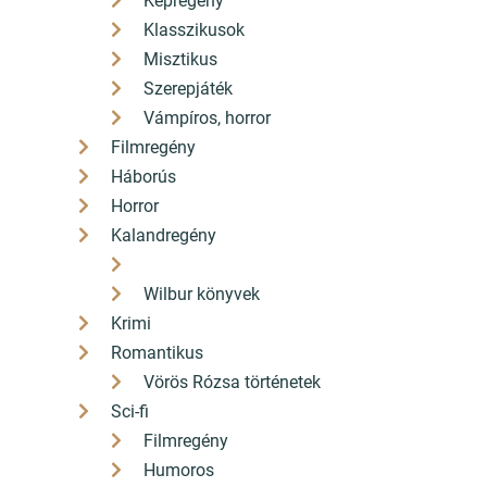
Képregény
Klasszikusok
Misztikus
Szerepjáték
Vámpíros, horror
Filmregény
Háborús
Horror
Kalandregény
Wilbur könyvek
Krimi
Romantikus
Vörös Rózsa történetek
Sci-fi
Filmregény
Humoros