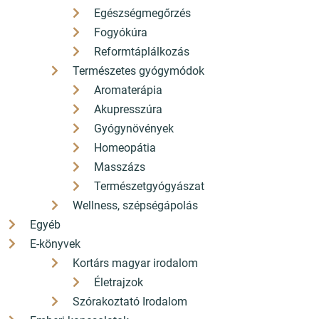
Egészségmegőrzés
2085 Pilisvörösvár Fő út 82.
Fogyókúra
Reformtáplálkozás
ÁSZF
Természetes gyógymódok
Aromaterápia
Adatkezelési nyilatkozat
Akupresszúra
Szállítási díjak
Gyógynövények
Homeopátia
A bankkártyás fizetés szolgáltatója a Barion
Masszázs
Természetgyógyászat
Wellness, szépségápolás
©2025 konyvbox.hu
Egyéb
E-könyvek
Honlap: webtoday
Kortárs magyar irodalom
Életrajzok
Szórakoztató Irodalom