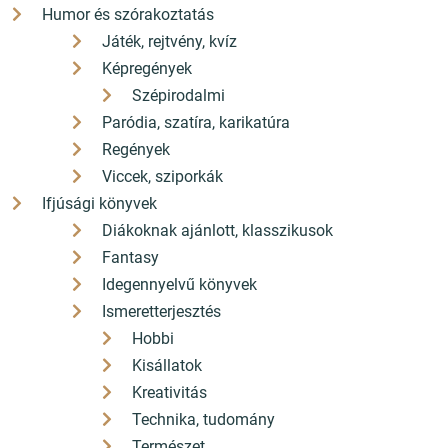
Humor és szórakoztatás
Játék, rejtvény, kvíz
Képregények
Szépirodalmi
Paródia, szatíra, karikatúra
Regények
Viccek, sziporkák
Ifjúsági könyvek
Diákoknak ajánlott, klasszikusok
Fantasy
Idegennyelvű könyvek
Ismeretterjesztés
Hobbi
Kisállatok
Kreativitás
Technika, tudomány
Természet