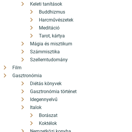
Keleti tanítások
Buddhizmus
Harcművészetek
Meditáció
Tarot, kártya
Mágia és misztikum
Számmisztika
Szellemtudomány
Film
Gasztronómia
Diétás könyvek
Gasztronómia történet
Idegennyelvű
Italok
Borászat
Koktélok
Nemzetközi konyha