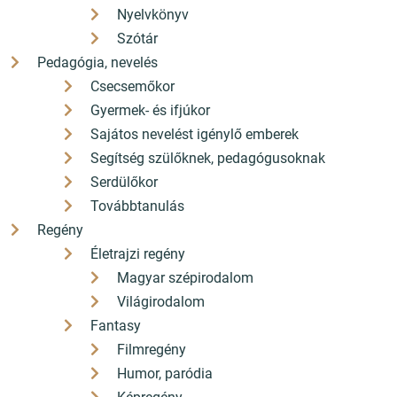
Nyelvkönyv
Szótár
Pedagógia, nevelés
Csecsemőkor
Gyermek- és ifjúkor
Sajátos nevelést igénylő emberek
Segítség szülőknek, pedagógusoknak
Serdülőkor
Továbbtanulás
Regény
Életrajzi regény
Magyar szépirodalom
Világirodalom
Fantasy
Filmregény
Humor, paródia