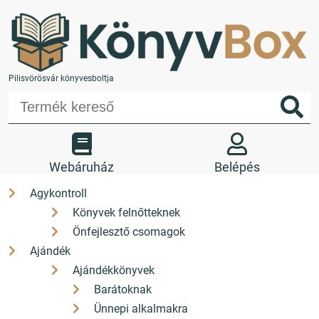
Pilisvörösvár könyvesboltja
Webáruház
Belépés
Agykontroll
Könyvek felnőtteknek
Kedvencek
Kosár
Önfejlesztő csomagok
Üzletünk
Kapcsolat
Ajándék
Ajándékkönyvek
+36 26 330 308
Barátoknak
Ünnepi alkalmakra
H-P: 9-17 Sz: 9-12