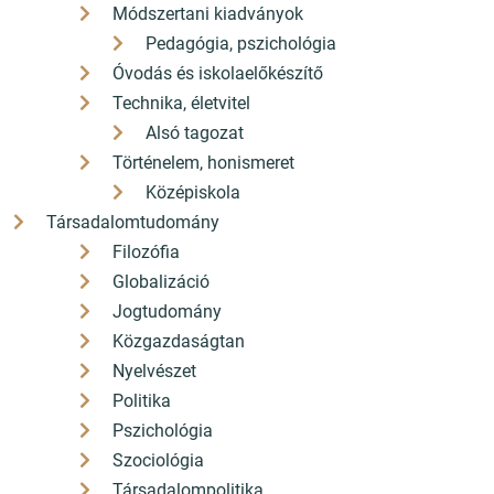
Módszertani kiadványok
Pedagógia, pszichológia
Óvodás és iskolaelőkészítő
Technika, életvitel
Alsó tagozat
Történelem, honismeret
Középiskola
Társadalomtudomány
Filozófia
Globalizáció
Jogtudomány
Közgazdaságtan
Nyelvészet
Politika
Pszichológia
Szociológia
Társadalompolitika