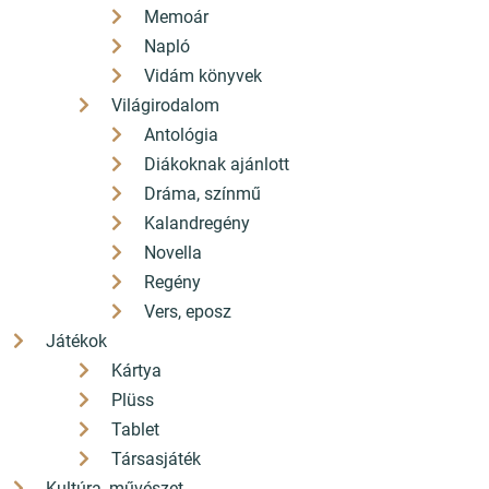
Memoár
Napló
Vidám könyvek
Világirodalom
Antológia
Diákoknak ajánlott
Dráma, színmű
Kalandregény
Novella
Regény
Vers, eposz
Játékok
Kártya
Plüss
Tablet
Társasjáték
Kultúra, művészet