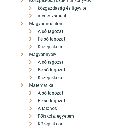
Középiskolai szakmai könyvek
közgazdaság és ügyvitel
menedzsment
Magyar irodalom
Alsó tagozat
Felső tagozat
Középiskola
Magyar nyelv
Alsó tagozat
Felső tagozat
Középiskola
Matematika
Alsó tagozat
Felső tagozat
Általános
Főiskola, egyetem
Középiskola