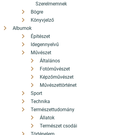
Szerelmemnek
hello[a]konyvbox.hu
Bögre
2085 Pilisvörösvár Fő út 82.
Könyvjelző
Albumok
Építészet
Idegennyelvű
Anya-nyelv-tudor
Kiliki a földön 2. -
Művészet
/Irdalmi és nyelvi
Magyar nyelvkönyv
játékok, fejtörők
gyerekeknek
Általános
(kezdőknek)
Fotóművészet
AKCIÓS
AKCIÓS
Képzőművészet
Művészettörténet
Sport
Technika
Természettudomány
Állatok
Természet csodái
Történelem