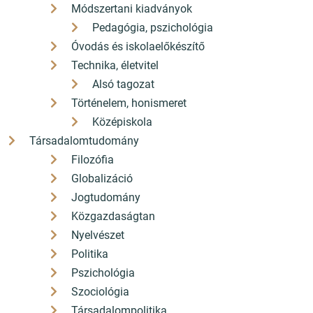
Módszertani kiadványok
Pedagógia, pszichológia
Óvodás és iskolaelőkészítő
Technika, életvitel
Alsó tagozat
Történelem, honismeret
Középiskola
Társadalomtudomány
Filozófia
Globalizáció
Jogtudomány
Közgazdaságtan
Nyelvészet
Politika
Pszichológia
Szociológia
Társadalompolitika