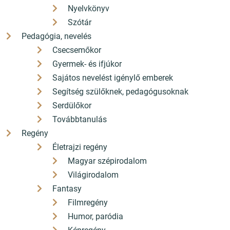
Nyelvkönyv
Szótár
Pedagógia, nevelés
Csecsemőkor
Gyermek- és ifjúkor
Sajátos nevelést igénylő emberek
Segítség szülőknek, pedagógusoknak
Serdülőkor
Továbbtanulás
Regény
Életrajzi regény
Magyar szépirodalom
Világirodalom
Fantasy
Filmregény
Humor, paródia