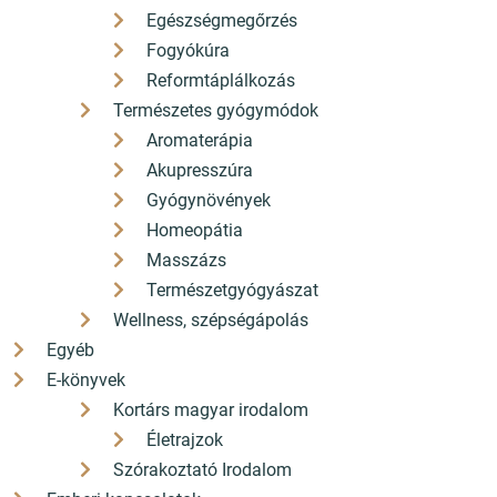
Egészségmegőrzés
2085 Pilisvörösvár Fő út 82.
Fogyókúra
Reformtáplálkozás
ÁSZF
Természetes gyógymódok
Aromaterápia
Adatkezelési nyilatkozat
Akupresszúra
Szállítási díjak
Gyógynövények
Homeopátia
A bankkártyás fizetés szolgáltatója a Barion
Masszázs
Természetgyógyászat
Wellness, szépségápolás
©2025 konyvbox.hu
Egyéb
E-könyvek
Honlap: webtoday
Kortárs magyar irodalom
Életrajzok
Szórakoztató Irodalom