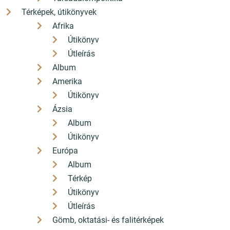
Térképek, útikönyvek
Afrika
Útikönyv
Útleírás
Album
Amerika
Útikönyv
Ázsia
Album
Útikönyv
Európa
Album
Térkép
Útikönyv
Útleírás
Gömb, oktatási- és falitérképek