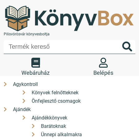
Pilisvörösvár könyvesboltja
Webáruház
Belépés
Agykontroll
Könyvek felnőtteknek
Kedvencek
Kosár
Önfejlesztő csomagok
Üzletünk
Kapcsolat
Ajándék
Ajándékkönyvek
+36 26 330 308
Barátoknak
Ünnepi alkalmakra
H-P: 9-17 Sz: 9-12