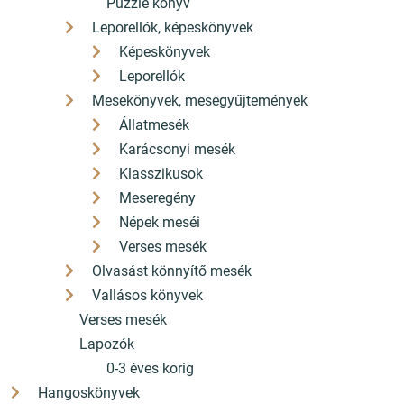
Puzzle könyv
Leporellók, képeskönyvek
Képeskönyvek
Leporellók
Mesekönyvek, mesegyűjtemények
Állatmesék
Karácsonyi mesék
Klasszikusok
Meseregény
Népek meséi
Verses mesék
Olvasást könnyítő mesék
Vallásos könyvek
Verses mesék
Lapozók
0-3 éves korig
Hangoskönyvek