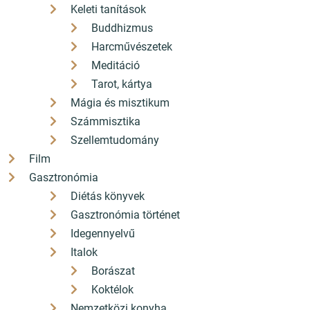
Keleti tanítások
Buddhizmus
Harcművészetek
Meditáció
Tarot, kártya
Mágia és misztikum
Számmisztika
Szellemtudomány
Film
Gasztronómia
Diétás könyvek
Gasztronómia történet
Idegennyelvű
Italok
Borászat
Koktélok
Nemzetközi konyha