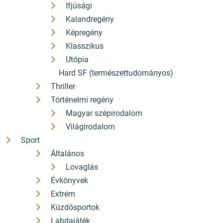
Ifjúsági
Kalandregény
Képregény
Klasszikus
Utópia
Hard SF (természettudományos)
Thriller
Történelmi regény
Magyar szépirodalom
Világirodalom
Sport
Általános
Lovaglás
Évkönyvek
Extrém
Küzdősportok
Labdajáték