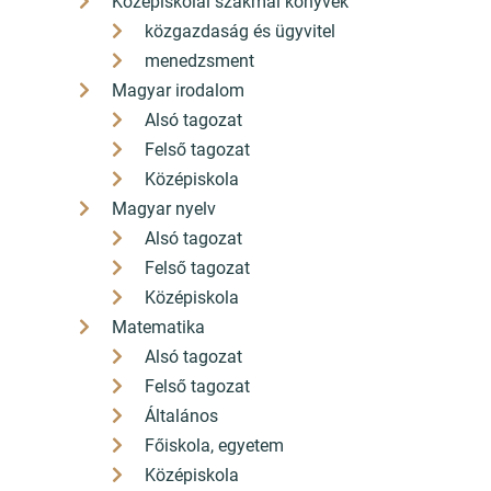
Középiskolai szakmai könyvek
közgazdaság és ügyvitel
menedzsment
Magyar irodalom
Alsó tagozat
Felső tagozat
Középiskola
Magyar nyelv
Alsó tagozat
Felső tagozat
Középiskola
Matematika
Alsó tagozat
Felső tagozat
Általános
Főiskola, egyetem
Középiskola