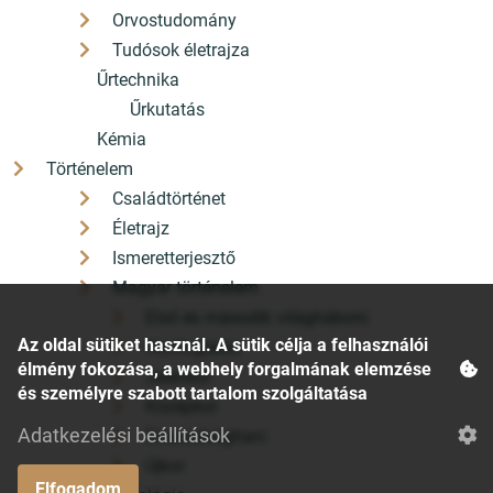
Orvostudomány
Tudósok életrajza
Űrtechnika
Űrkutatás
Kémia
Történelem
Családtörténet
Életrajz
Ismeretterjesztő
Magyar történelem
Első és második világháború
Az oldal sütiket használ. A sütik célja a felhasználói
Honfoglalás
élmény fokozása, a webhely forgalmának elemzése
Jelenkor
és személyre szabott tartalom szolgáltatása
Középkor
Adatkezelési beállítások
Szabadságharc
Újkor
Elfogadom