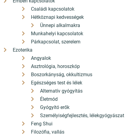
Emberi kapcsolatok
Családi kapcsolatok
Hétköznapi kedvességek
Ünnepi alkalmakra
Munkahelyi kapcsolatok
Párkapcsolat, szerelem
Ezoterika
Angyalok
Asztrológia, horoszkóp
Boszorkányság, okkultizmus
Egészséges test és lélek
Alternatív gyógyítás
Életmód
Gyógyító erők
Személyiségfejlesztés, lélekgyógyászat
Feng Shui
Filozófia, vallás