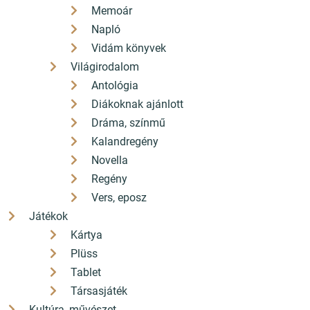
Memoár
Napló
Vidám könyvek
Világirodalom
Antológia
Diákoknak ajánlott
Dráma, színmű
Kalandregény
Novella
Regény
Vers, eposz
Játékok
Kártya
Plüss
Tablet
Társasjáték
Kultúra, művészet