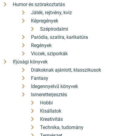
Humor és szórakoztatás
Játék, rejtvény, kvíz
Képregények
Szépirodalmi
Paródia, szatíra, karikatúra
Regények
Viccek, sziporkák
Ifjúsági könyvek
Diákoknak ajánlott, klasszikusok
Fantasy
Idegennyelvű könyvek
Ismeretterjesztés
Hobbi
Kisállatok
Kreativitás
Technika, tudomány
Természet