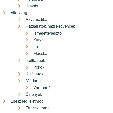
Utazás
4 499 Ft
Állatvilág
4 050
Ft
Akvarisztika
Kedvezmény 450 Ft (10%)
Háziállatok, házi kedvencek
ÁFÁ-val, Szállítási költségek
nélkül
Ismeretterjesztő
Kutya
Részletek
Ló
Macska
Ízeltlábúak
Népszerű kiadványok
Pókok
Kisállatok
Madarak
Vadmadár
Akciós
Őslények
Asterix és varázsszőnyeg - Asterix 28.
Egészség, életmód
Fitnesz, torna