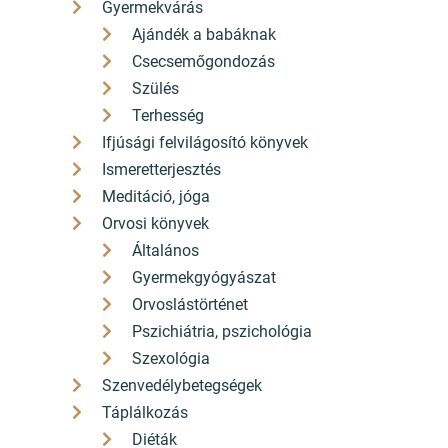
Gyermekvárás
Ajándék a babáknak
Csecsemőgondozás
Szülés
Terhesség
Ifjúsági felvilágosító könyvek
3 499 Ft
Ismeretterjesztés
3 150
Ft
Meditáció, jóga
Orvosi könyvek
Általános
Gyermekgyógyászat
Orvoslástörténet
Pszichiátria, pszichológia
Szexológia
Pilisvörösvár könyvesboltja
Szenvedélybetegségek
+36 26 330 308
Táplálkozás
Diéták
hello[a]konyvbox.hu