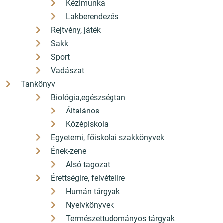
Kézimunka
Lakberendezés
Rejtvény, játék
Sakk
Sport
Vadászat
Tankönyv
Biológia,egészségtan
Általános
Középiskola
Egyetemi, főiskolai szakkönyvek
Ének-zene
Alsó tagozat
Érettségire, felvételire
Humán tárgyak
Nyelvkönyvek
Természettudományos tárgyak