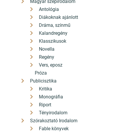
Magyar szépirodalom
Antológia
Diákoknak ajánlott
Dráma, színmű
Kalandregény
Klasszikusok
Novella
Regény
Vers, eposz
Próza
Publicisztika
Kritika
Monográfia
Riport
Tényirodalom
Szórakoztató Irodalom
Fable könyvek