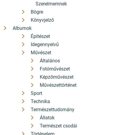
Szerelmemnek
hello[a]konyvbox.hu
Bögre
2085 Pilisvörösvár Fő út 82.
Könyvjelző
Albumok
Építészet
Idegennyelvű
Partitúra - Utolsó
Művészet
beszélgetés Polcz
Alaine-nel (új
Általános
kiadás)
Fotóművészet
AKCIÓS
Képzőművészet
Művészettörténet
Sport
Technika
Természettudomány
Állatok
Természet csodái
Történelem