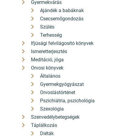
Gyermekvárás
Ajándék a babáknak
Csecsemőgondozás
Szülés
Terhesség
3 490 Ft
4 800 Ft
Ifjúsági felvilágosító könyvek
3 141
4 320
Ft
Ft
Ismeretterjesztés
Kedvezmény 349 Ft (10%)
Kedvezmény 480 Ft (10%)
ÁFÁ-val, Szállítási költségek
Meditáció, jóga
ÁFÁ-val, Szállítási költségek
nélkül
nélkül
Orvosi könyvek
Általános
Részletek
Részletek
Gyermekgyógyászat
Orvoslástörténet
Színes kérdések és
Pszichiátria, pszichológia
válaszok francia
Szexológia
nyelvből - B1
Szenvedélybetegségek
szinten (CD
AKCIÓS
melléklettel)
Táplálkozás
Diéták