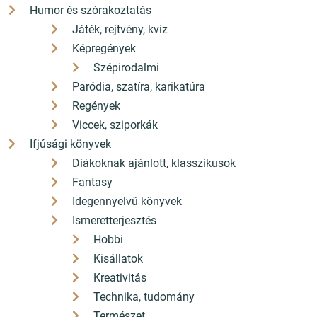
Humor és szórakoztatás
Játék, rejtvény, kvíz
Képregények
Szépirodalmi
Paródia, szatíra, karikatúra
Regények
Viccek, sziporkák
Ifjúsági könyvek
Diákoknak ajánlott, klasszikusok
Fantasy
Idegennyelvű könyvek
Ismeretterjesztés
Hobbi
Kisállatok
Kreativitás
Technika, tudomány
Természet