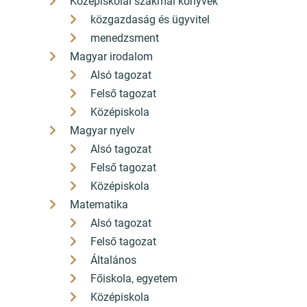
Középiskolai szakmai könyvek
közgazdaság és ügyvitel
menedzsment
Magyar irodalom
Alsó tagozat
Felső tagozat
Középiskola
Magyar nyelv
Alsó tagozat
Felső tagozat
Középiskola
Matematika
Alsó tagozat
Felső tagozat
Általános
Főiskola, egyetem
Középiskola