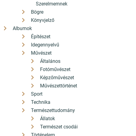
Szerelmemnek
hello[a]konyvbox.hu
Bögre
2085 Pilisvörösvár Fő út 82.
Könyvjelző
Albumok
Építészet
Idegennyelvű
France-Euro-
15 perc francia
Művészet
Express Nouveau 2
munkafüzet
Általános
Fotóművészet
AKCIÓS
AKCIÓS
Képzőművészet
Művészettörténet
Sport
Technika
Természettudomány
Állatok
Természet csodái
Történelem