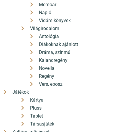
Memoár
Napló
Vidám könyvek
Világirodalom
Antológia
Diákoknak ajánlott
Dráma, színmű
Kalandregény
Novella
Regény
Vers, eposz
Játékok
Kártya
Plüss
Tablet
Társasjáték
Kultúra, művészet