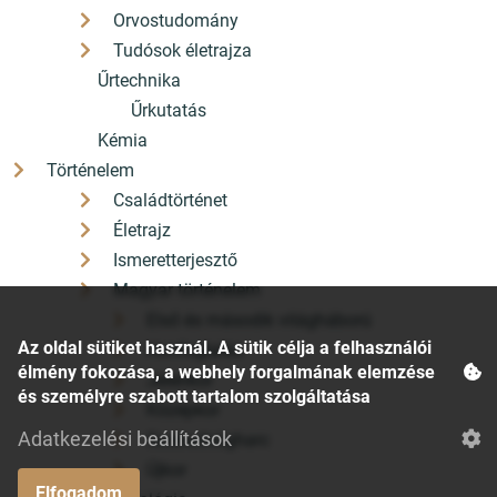
Orvostudomány
Tudósok életrajza
Űrtechnika
Űrkutatás
Kémia
Történelem
Családtörténet
Életrajz
Ismeretterjesztő
Magyar történelem
Első és második világháború
Az oldal sütiket használ. A sütik célja a felhasználói
Honfoglalás
élmény fokozása, a webhely forgalmának elemzése
Jelenkor
és személyre szabott tartalom szolgáltatása
Középkor
Adatkezelési beállítások
Szabadságharc
Újkor
Elfogadom