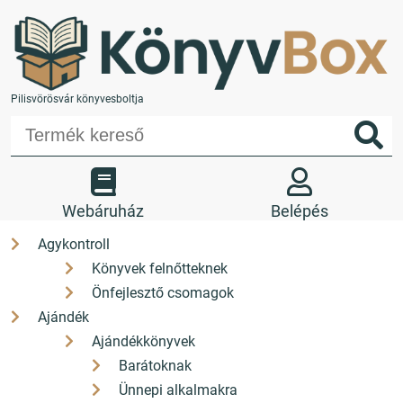
Pilisvörösvár könyvesboltja
Webáruház
Belépés
Agykontroll
Könyvek felnőtteknek
Kedvencek
Kosár
Önfejlesztő csomagok
Üzletünk
Kapcsolat
Ajándék
Ajándékkönyvek
+36 26 330 308
Barátoknak
Ünnepi alkalmakra
H-P: 9-17 Sz: 9-12