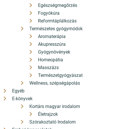
Egészségmegőrzés
Fogyókúra
Reformtáplálkozás
Természetes gyógymódok
Aromaterápia
Akupresszúra
Gyógynövények
4 980 Ft
Homeopátia
4 482
Masszázs
Ft
Kedvezmény 498 Ft (10%)
Természetgyógyászat
ÁFÁ-val, Szállítási költségek
Wellness, szépségápolás
nélkül
Egyéb
E-könyvek
Részletek
Kortárs magyar irodalom
Életrajzok
Szórakoztató Irodalom
Népszerű kiadványok