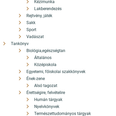
Kézimunka
Lakberendezés
Rejtvény, játék
Sakk
Sport
Vadászat
Tankönyv
Biológia,egészségtan
Általános
Középiskola
Egyetemi, főiskolai szakkönyvek
Ének-zene
Alsó tagozat
Érettségire, felvételire
Humán tárgyak
Nyelvkönyvek
Természettudományos tárgyak