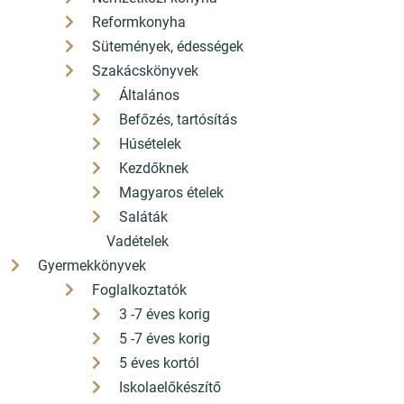
Reformkonyha
©2025 konyvbox.hu
Sütemények, édességek
Szakácskönyvek
Honlap: webtoday
Általános
Befőzés, tartósítás
Húsételek
Kezdőknek
Magyaros ételek
Saláták
Vadételek
Gyermekkönyvek
Foglalkoztatók
3 -7 éves korig
5 -7 éves korig
5 éves kortól
Iskolaelőkészítő