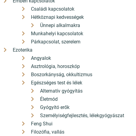
Emberi kapcsolatok
Családi kapcsolatok
Hétköznapi kedvességek
Akciós
Ünnepi alkalmakra
Hercule Poirot karácsonya (új kiadás)
Munkahelyi kapcsolatok
Párkapcsolat, szerelem
Ezoterika
Angyalok
Asztrológia, horoszkóp
Boszorkányság, okkultizmus
Egészséges test és lélek
Alternatív gyógyítás
Életmód
4 499 Ft
Gyógyító erők
4 050
Ft
Személyiségfejlesztés, lélekgyógyászat
Feng Shui
Filozófia, vallás