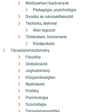
Módszertani kiadványok
Pedagógia, pszichológia
Óvodás és iskolaelőkészítő
Technika, életvitel
Alsó tagozat
Történelem, honismeret
Középiskola
Társadalomtudomány
Filozófia
Globalizáció
Jogtudomány
Közgazdaságtan
Nyelvészet
Politika
Pszichológia
Szociológia
Társadalompolitika