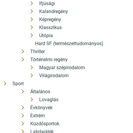
Ifjúsági
Kalandregény
Képregény
Klasszikus
Utópia
Hard SF (természettudományos)
Thriller
Történelmi regény
Magyar szépirodalom
Világirodalom
Sport
Általános
Lovaglás
Évkönyvek
Extrém
Küzdősportok
Labdajáték