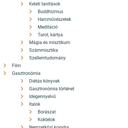
Keleti tanítások
Buddhizmus
Harcművészetek
Meditáció
Pilisvörösvár könyvesboltja
Tarot, kártya
+36 26 330 308
Mágia és misztikum
hello[a]konyvbox.hu
Számmisztika
2085 Pilisvörösvár Fő út 82.
Szellemtudomány
Film
ÁSZF
Gasztronómia
Diétás könyvek
Adatkezelési nyilatkozat
Gasztronómia történet
Idegennyelvű
Szállítási díjak
Italok
A bankkártyás fizetés szolgáltatója a Barion
Borászat
Koktélok
Nemzetközi konyha