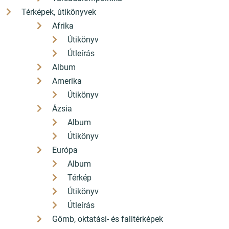
Térképek, útikönyvek
Afrika
Útikönyv
Útleírás
Album
Amerika
Útikönyv
Ázsia
Album
Útikönyv
Európa
Album
Térkép
Útikönyv
Útleírás
Gömb, oktatási- és falitérképek