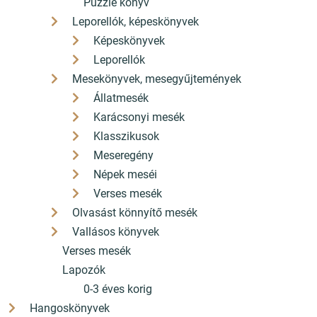
Puzzle könyv
Leporellók, képeskönyvek
Képeskönyvek
Leporellók
Mesekönyvek, mesegyűjtemények
Állatmesék
Karácsonyi mesék
Klasszikusok
Meseregény
Népek meséi
Verses mesék
Olvasást könnyítő mesék
Vallásos könyvek
Verses mesék
Lapozók
0-3 éves korig
Hangoskönyvek