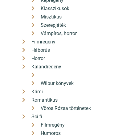
Képregény
Klasszikusok
Misztikus
Szerepjáték
Vámpíros, horror
Filmregény
Háborús
Horror
Kalandregény
Wilbur könyvek
Krimi
Romantikus
Vörös Rózsa történetek
Sci-fi
Filmregény
Humoros