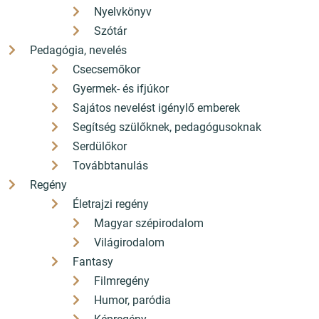
Nyelvkönyv
Szótár
Pedagógia, nevelés
Csecsemőkor
Gyermek- és ifjúkor
Sajátos nevelést igénylő emberek
Segítség szülőknek, pedagógusoknak
Serdülőkor
Továbbtanulás
Regény
Életrajzi regény
Magyar szépirodalom
Világirodalom
Fantasy
Filmregény
Humor, paródia