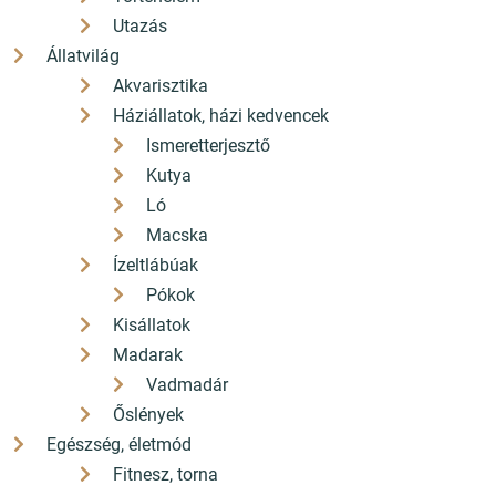
Utazás
2 200 Ft
2 999 Ft
Állatvilág
1 980
2 700
Ft
Ft
Akvarisztika
Kedvezmény 220 Ft (10%)
Kedvezmény 300 Ft (10%)
Háziállatok, házi kedvencek
ÁFÁ-val, Szállítási költségek
ÁFÁ-val, Szállítási költségek
nélkül
Ismeretterjesztő
nélkül
Kutya
Részletek
Részletek
Ló
Macska
Ízeltlábúak
Lingea francia
France-Euro-
nyelvtani áttekintés
Express Nouveau 4
Pókok
/Praktikus
tankönyv
Kisállatok
példákkal
AKCIÓS
AKCIÓS
Madarak
Vadmadár
Őslények
Egészség, életmód
Fitnesz, torna