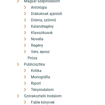
Magyar szépirodalom
Antológia
Diákoknak ajánlott
Dráma, színmű
Kalandregény
Klasszikusok
Novella
Regény
Vers, eposz
Próza
Publicisztika
Kritika
Monográfia
Riport
Tényirodalom
Szórakoztató Irodalom
Fable könyvek