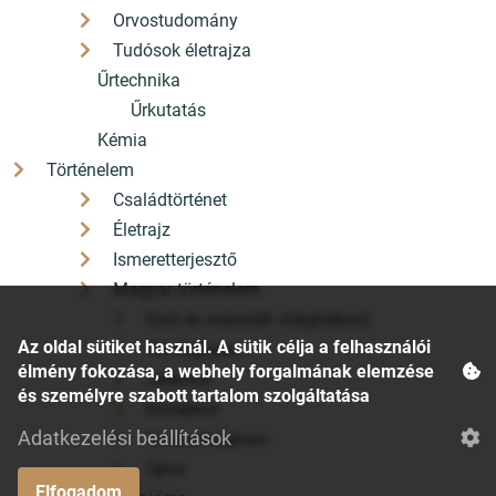
Orvostudomány
Tudósok életrajza
Űrtechnika
Űrkutatás
Kémia
Történelem
Családtörténet
Életrajz
Ismeretterjesztő
Magyar történelem
Első és második világháború
Az oldal sütiket használ. A sütik célja a felhasználói
Honfoglalás
élmény fokozása, a webhely forgalmának elemzése
Jelenkor
és személyre szabott tartalom szolgáltatása
Középkor
Adatkezelési beállítások
Szabadságharc
Újkor
Elfogadom