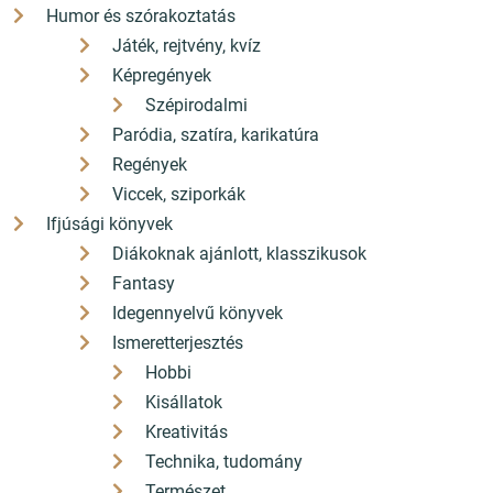
Humor és szórakoztatás
Játék, rejtvény, kvíz
Képregények
Szépirodalmi
Paródia, szatíra, karikatúra
Regények
Viccek, sziporkák
Ifjúsági könyvek
Diákoknak ajánlott, klasszikusok
Fantasy
Idegennyelvű könyvek
Ismeretterjesztés
Hobbi
Kisállatok
Kreativitás
Technika, tudomány
Természet