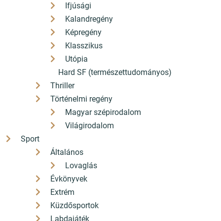
Ifjúsági
Kalandregény
Képregény
Klasszikus
Utópia
Hard SF (természettudományos)
Thriller
Történelmi regény
Magyar szépirodalom
Világirodalom
Sport
Általános
Lovaglás
Évkönyvek
Extrém
Küzdősportok
Labdajáték