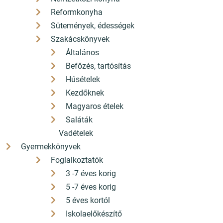
Szélesség
135 mm
Reformkonyha
Magasság
197 mm
Sütemények, édességek
Kötés mód
Puha kötés
Szakácskönyvek
Általános
Befőzés, tartósítás
Húsételek
Kezdőknek
Cikkszám:
267612
Magyaros ételek
Vonalkód:
9786156846433
Saláták
Vadételek
Gyermekkönyvek
Foglalkoztatók
3 -7 éves korig
Népszerű kiadványok
5 -7 éves korig
5 éves kortól
Iskolaelőkészítő
Akciós