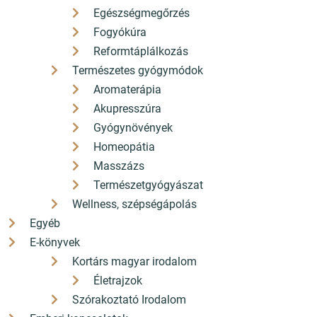
(magyar - német) Mallász Gitta gyermekkori
Egészségmegőrzés
barátjához szólnak a Pirkadat költői sorai,
Fogyókúra
melyeket Hanna ezúttal németül kapott.
Reformtáplálkozás
Hanna alig tudott németül, ezért azt hitte, egy
Természetes gyógymódok
eltévedt Angyal szól hozzá. Ez a hét üzenet
Aromaterápia
sokáig nem is ért el címzettjéhez. Gitta
Akupresszúra
lejegyzésében, hetven éven át csupán
Gyógynövények
kéziratban maradt ránk. Az ő kérésére Az
Homeopátia
angyal válaszol magyar kiadásának végére
Masszázs
került a szöveg, de csak német nyelven.
Természetgyógyászat
Csodálatos költői nyelvezete 70 évig
Wellness, szépségápolás
lefordíthatatlannak tűnt, versezetének
Egyéb
tömörsége és tökéletessége
E-könyvek
megközelíthetetlen maradt. Kerényi Kata
Kortárs magyar irodalom
remek költői érzékkel tette át zengő magyarra
Életrajzok
a német nyelv szuggesztív erejével szóló
Szórakoztató Irodalom
sorokat. „A háború sötétségében a Pirkadat