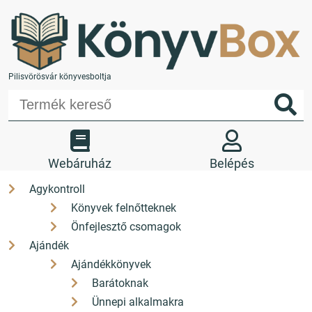
Pilisvörösvár könyvesboltja
Webáruház
Belépés
Agykontroll
Könyvek felnőtteknek
Kedvencek
Kosár
Önfejlesztő csomagok
Üzletünk
Kapcsolat
Ajándék
Ajándékkönyvek
+36 26 330 308
Barátoknak
Ünnepi alkalmakra
H-P: 9-17 Sz: 9-12