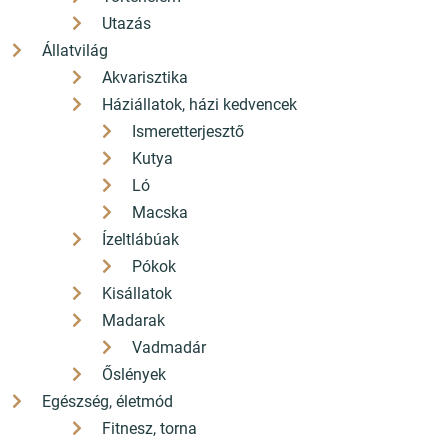
Utazás
Állatvilág
Akvarisztika
Háziállatok, házi kedvencek
Ismeretterjesztő
Kutya
Ló
Macska
Ízeltlábúak
Pókok
Kisállatok
Madarak
Vadmadár
Őslények
Egészség, életmód
Fitnesz, torna