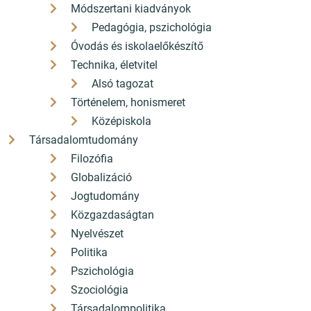
Módszertani kiadványok
Pedagógia, pszichológia
Óvodás és iskolaelőkészítő
Technika, életvitel
Alsó tagozat
Történelem, honismeret
Középiskola
Társadalomtudomány
Filozófia
Globalizáció
Jogtudomány
Közgazdaságtan
Nyelvészet
Politika
Pszichológia
Szociológia
Társadalompolitika