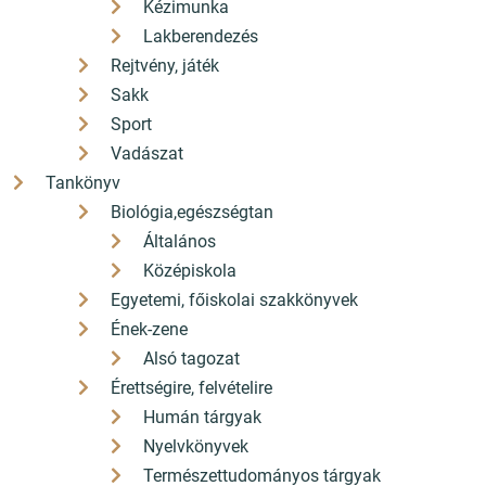
Kézimunka
Lakberendezés
Rejtvény, játék
Sakk
Sport
Vadászat
Tankönyv
Biológia,egészségtan
Általános
Középiskola
Egyetemi, főiskolai szakkönyvek
Ének-zene
Alsó tagozat
Érettségire, felvételire
Humán tárgyak
Nyelvkönyvek
Természettudományos tárgyak