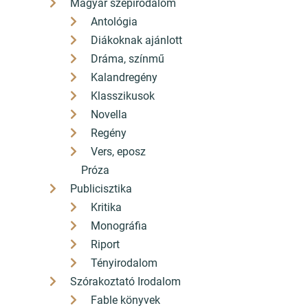
Magyar szépirodalom
Antológia
Diákoknak ajánlott
Dráma, színmű
Kalandregény
Klasszikusok
Novella
Regény
Vers, eposz
Próza
Publicisztika
Kritika
Monográfia
Riport
Tényirodalom
Szórakoztató Irodalom
Fable könyvek