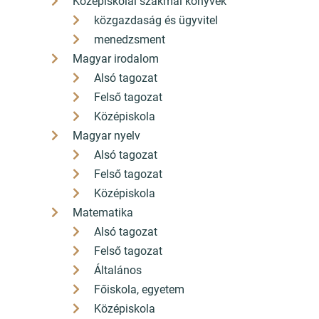
Középiskolai szakmai könyvek
közgazdaság és ügyvitel
menedzsment
Magyar irodalom
Alsó tagozat
Felső tagozat
Középiskola
Magyar nyelv
Alsó tagozat
Felső tagozat
Középiskola
Matematika
Alsó tagozat
Felső tagozat
Általános
Főiskola, egyetem
Középiskola