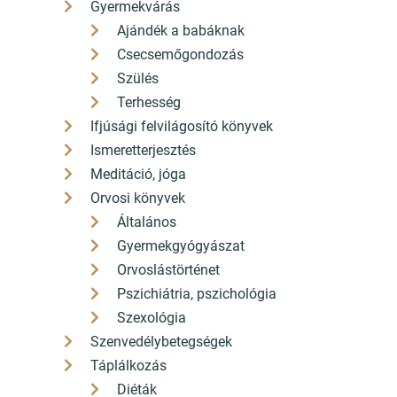
Gyermekvárás
Ajándék a babáknak
Csecsemőgondozás
Szülés
Terhesség
Ifjúsági felvilágosító könyvek
2 700 Ft
Ismeretterjesztés
2 430
Ft
Meditáció, jóga
Kedvezmény 270 Ft (10%)
ÁFÁ-val, Szállítási költségek nélkül
Orvosi könyvek
Szállítási idő: 3 nap
Általános
Gyermekgyógyászat
db
Kosárba
Orvoslástörténet
Pszichiátria, pszichológia
Szexológia
Szenvedélybetegségek
Táplálkozás
Diéták