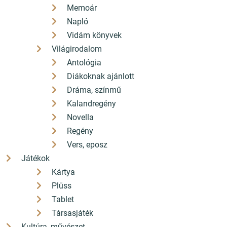
Memoár
Napló
Vidám könyvek
Világirodalom
Antológia
Diákoknak ajánlott
Dráma, színmű
Kalandregény
Novella
Regény
Vers, eposz
Játékok
Kártya
Plüss
Tablet
Társasjáték
Kultúra, művészet