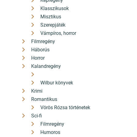
Képregény
Klasszikusok
Misztikus
Szerepjáték
Vámpíros, horror
Filmregény
Háborús
Horror
Kalandregény
Wilbur könyvek
Krimi
Romantikus
Vörös Rózsa történetek
Sci-fi
Filmregény
Humoros