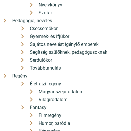
Nyelvkönyv
Szótár
Pedagógia, nevelés
Csecsemőkor
Gyermek- és ifjúkor
Sajátos nevelést igénylő emberek
Segítség szülőknek, pedagógusoknak
Serdülőkor
Továbbtanulás
Regény
Életrajzi regény
Magyar szépirodalom
Világirodalom
Fantasy
Filmregény
Humor, paródia