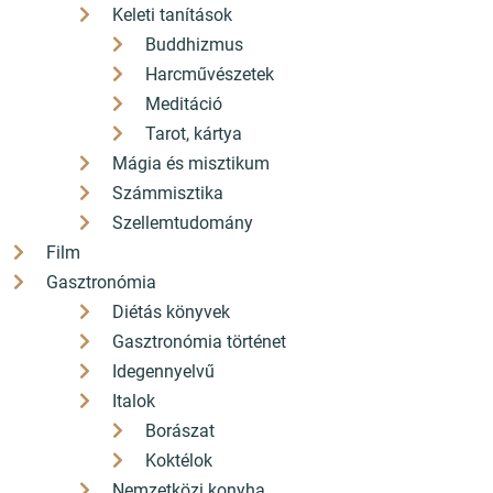
Keleti tanítások
Hajnal megszületni bennünk és általunk.
Buddhizmus
Kardos Gyöngyi Margit
Harcművészetek
Meditáció
Tarot, kártya
Mágia és misztikum
Kiadás éve
2026
Számmisztika
Szellemtudomány
Szerző
Mallász Gitta
Film
Kiadó
Fekete Sas
Gasztronómia
Könyvkiadó Bt.
Diétás könyvek
Terjedelem
56 oldal
Gasztronómia történet
Idegennyelvű
Súly
Italok
Megjelenés
Borászat
2026-06-08
dátuma
Koktélok
Nemzetközi konyha