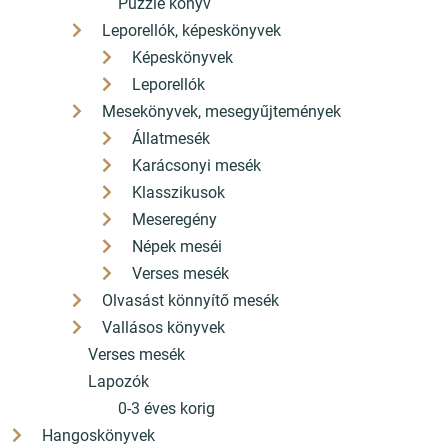
Puzzle könyv
Leporellók, képeskönyvek
Képeskönyvek
Leporellók
Mesekönyvek, mesegyűjtemények
Állatmesék
Karácsonyi mesék
Klasszikusok
Meseregény
Népek meséi
Verses mesék
Olvasást könnyítő mesék
Vallásos könyvek
Verses mesék
Lapozók
0-3 éves korig
Hangoskönyvek