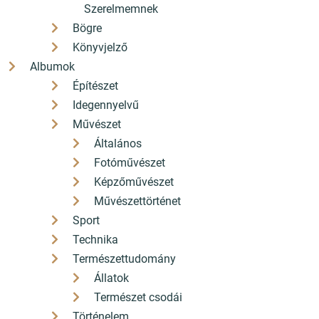
Szerelmemnek
hello[a]konyvbox.hu
Bögre
2085 Pilisvörösvár Fő út 82.
Könyvjelző
Albumok
Építészet
Idegennyelvű
Az angyal válaszol - Morgen -
Művészet
Pirkadat - Üzenetek Dallos
Általános
Hanna közvetítésével -
Fotóművészet
Lejegyezte és
Képzőművészet
Művészettörténet
kommentárokkal ellátta
Sport
Mallász Git
Technika
Természettudomány
AKCIÓS
Állatok
Természet csodái
Történelem