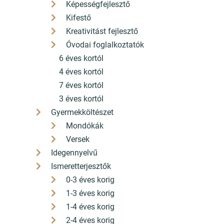
Képességfejlesztő
Cicus fest - Cicus-könyvek
Kifestő
Kreativitást fejlesztő
Óvodai foglalkoztatók
6 éves kortól
4 éves kortól
7 éves kortól
3 éves kortól
Gyermekköltészet
2 990 Ft
Mondókák
2 691
Ft
Versek
Idegennyelvű
Ismeretterjesztők
0-3 éves korig
1-3 éves korig
1-4 éves korig
2-4 éves korig