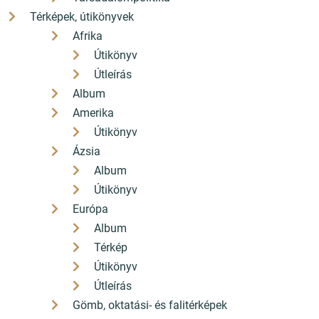
Térképek, útikönyvek
Afrika
Útikönyv
Útleírás
Album
Amerika
Útikönyv
Ázsia
Album
Útikönyv
Európa
Album
Térkép
Útikönyv
Útleírás
Gömb, oktatási- és falitérképek