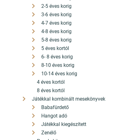
Pilisvörösvár könyvesboltja
2-5 éves korig
+36 26 330 308
3-6 éves korig
4-7 éves korig
hello[a]konyvbox.hu
4-8 éves korig
2085 Pilisvörösvár Fő út 82.
5-8 éves korig
5 éves kortól
ÁSZF
6- 8 éves korig
8-10 éves korig
Adatkezelési nyilatkozat
10-14 éves korig
Szállítási díjak
4 éves kortól
8 éves kortól
A bankkártyás fizetés szolgáltatója a Barion
Játékkal kombinált mesekönyvek
Babafürdető
Hangot adó
©2025 konyvbox.hu
Játékkal kiegészített
Zenélő
Honlap: webtoday