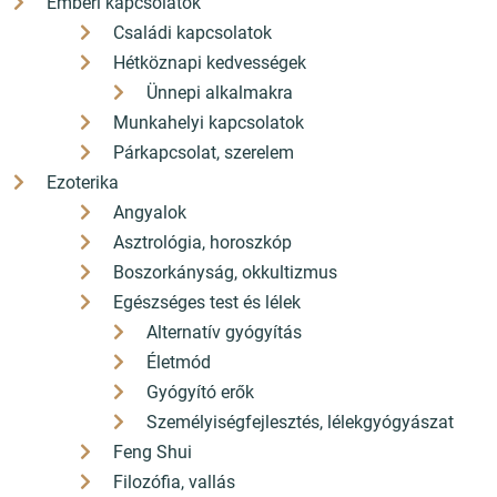
Emberi kapcsolatok
név egy fénysugárt jelentett, ígéretet, a jövő
Családi kapcsolatok
bizonyosságát adta nekünk, hitet abban, hogy
Hétköznapi kedvességek
új Hajnal virrad a világra. A Pirkadat nevű
Ünnepi alkalmakra
angyal üzenete sürgető és intenzív volt. Úgy
Munkahelyi kapcsolatok
fogadtam, mint ébresztőt egy Új Életre, új
Párkapcsolat, szerelem
napra virradva” – mondta nekünk Gitta az
Ezoterika
1980-as években. Az Angyal szavaiból áradó
Angyalok
eleven erő elsöpri az emberi gyarlóság érzetét.
Asztrológia, horoszkóp
„Légy félig Isten – félig föld!” Arra kér,
Boszorkányság, okkultizmus
kapcsolódjunk össze, így alkossunk boltívet,
Egészséges test és lélek
hidat, mely összeköti a teremtő és a teremtett
Alternatív gyógyítás
világot. Öröm és felelősség tölt el bennünket
Életmód
önmagunk és az egész teremtés iránt. Hálával
Gyógyító erők
és odaadással fordulunk a bennünk derengő
Személyiségfejlesztés, lélekgyógyászat
Hajnal felé. Olthatatlan szomjúság és alázat
Feng Shui
nyit utat saját fény-lényünkhöz való
Filozófia, vallás
kapcsolódáshoz, egységünk által tud egy új