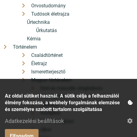
Orvostudomány
Tudósok életrajza
Űrtechnika
Űrkutatás
Kémia
Történelem
Családtörténet
Életrajz
Ismeretterjesztő
Magyar történelem
Első és második világháború
Az oldal sütiket használ. A sütik célja a felhasználói
Honfoglalás
élmény fokozása, a webhely forgalmának elemzése
Jelenkor
és személyre szabott tartalom szolgáltatása
Középkor
Adatkezelési beállítások
Szabadságharc
Újkor
Elfogadom