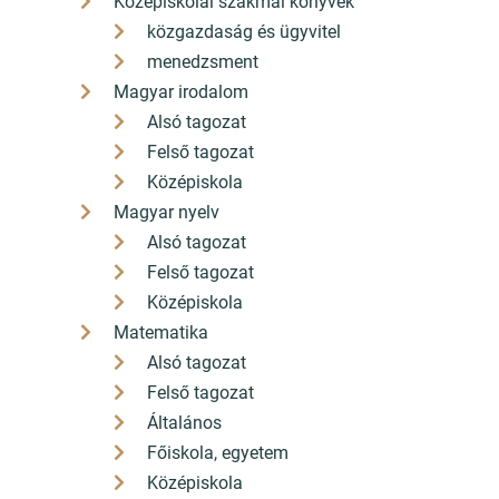
Középiskolai szakmai könyvek
közgazdaság és ügyvitel
menedzsment
Magyar irodalom
Alsó tagozat
Felső tagozat
Középiskola
Magyar nyelv
Alsó tagozat
Felső tagozat
Középiskola
Matematika
Alsó tagozat
Felső tagozat
Általános
Főiskola, egyetem
Középiskola