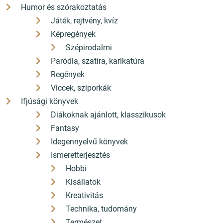
Humor és szórakoztatás
Játék, rejtvény, kvíz
Képregények
Szépirodalmi
Paródia, szatíra, karikatúra
Regények
Viccek, sziporkák
Ifjúsági könyvek
Diákoknak ajánlott, klasszikusok
Fantasy
Idegennyelvű könyvek
Ismeretterjesztés
Hobbi
Kisállatok
Kreativitás
Technika, tudomány
Természet