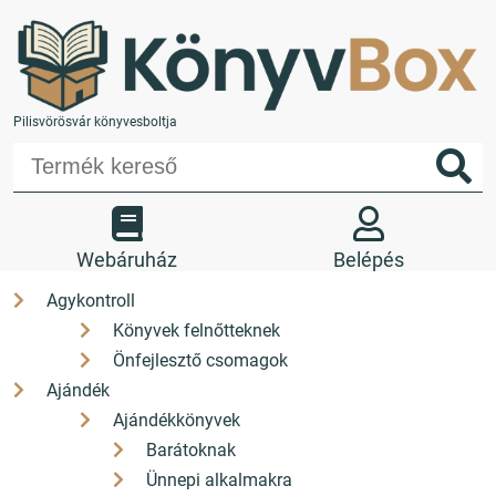
Pilisvörösvár könyvesboltja
Webáruház
Belépés
Agykontroll
Könyvek felnőtteknek
Kedvencek
Kosár
Önfejlesztő csomagok
Üzletünk
Kapcsolat
Ajándék
Ajándékkönyvek
+36 26 330 308
Barátoknak
Ünnepi alkalmakra
H-P: 9-17 Sz: 9-12