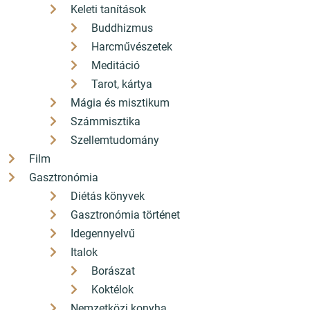
Keleti tanítások
Buddhizmus
Cikkszám:
267398
Harcművészetek
Vonalkód:
9789635652488
Meditáció
Tarot, kártya
Mágia és misztikum
Számmisztika
Szellemtudomány
Népszerű kiadványok
Film
Gasztronómia
Diétás könyvek
Akciós
Gasztronómia történet
Asterix, a gall - Asterix 1.
Idegennyelvű
Italok
Borászat
Koktélok
Nemzetközi konyha