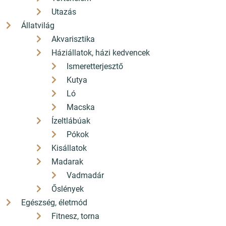
Utazás
Állatvilág
Akvarisztika
Háziállatok, házi kedvencek
Ismeretterjesztő
Kutya
Ló
Macska
Ízeltlábúak
Pókok
Kisállatok
Madarak
Vadmadár
Őslények
Egészség, életmód
Fitnesz, torna