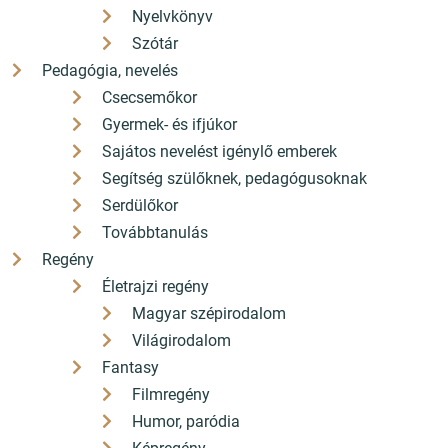
Nyelvkönyv
Szótár
Pedagógia, nevelés
Csecsemőkor
Gyermek- és ifjúkor
Sajátos nevelést igénylő emberek
Segítség szülőknek, pedagógusoknak
Serdülőkor
Továbbtanulás
Regény
Életrajzi regény
Magyar szépirodalom
Világirodalom
Fantasy
Filmregény
Humor, paródia