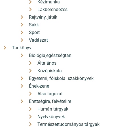
Kézimunka
Lakberendezés
Rejtvény, játék
Sakk
Sport
Vadászat
Tankönyv
Biológia,egészségtan
Általános
Középiskola
Egyetemi, főiskolai szakkönyvek
Ének-zene
Alsó tagozat
Érettségire, felvételire
Humán tárgyak
Nyelvkönyvek
Természettudományos tárgyak