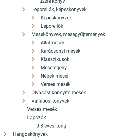
Puzzle könyv
Leporellók, képeskönyvek
Képeskönyvek
Leporellók
Mesekönyvek, mesegyűjtemények
Állatmesék
Karácsonyi mesék
Klasszikusok
Meseregény
Népek meséi
Verses mesék
Olvasást könnyítő mesék
Vallásos könyvek
Verses mesék
Lapozók
0-3 éves korig
Hangoskönyvek