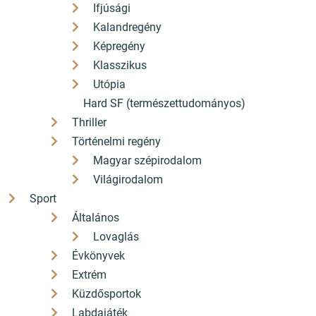
Ifjúsági
Kalandregény
Képregény
Klasszikus
Utópia
Hard SF (természettudományos)
Thriller
Történelmi regény
Magyar szépirodalom
Világirodalom
Sport
Általános
Lovaglás
Évkönyvek
Extrém
Küzdősportok
Labdajáték