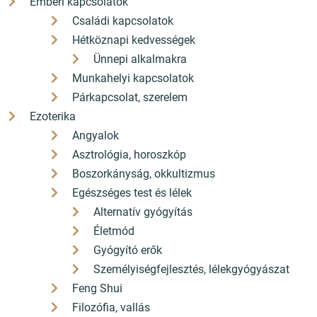
Emberi kapcsolatok
Családi kapcsolatok
Hétköznapi kedvességek
Kiadás éve
2022
Ünnepi alkalmakra
Munkahelyi kapcsolatok
Szerző
Maria Brzozowska
Párkapcsolat, szerelem
Kiadó
HVG Könyvek
Ezoterika
Angyalok
Terjedelem
48 oldal
Asztrológia, horoszkóp
Súly
590
Boszorkányság, okkultizmus
Egészséges test és lélek
Szélesség
250 mm
Alternatív gyógyítás
Magasság
298 mm
Életmód
Vastagság
10 mm
Gyógyító erők
Személyiségfejlesztés, lélekgyógyászat
Kötés mód
keménytábla
Feng Shui
Filozófia, vallás