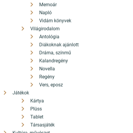
Memoár
Napló
Vidám könyvek
Világirodalom
Antológia
Diákoknak ajánlott
Dráma, színmű
Kalandregény
Novella
Regény
Vers, eposz
Játékok
Kártya
Plüss
Tablet
Társasjáték
Kultúra, művészet