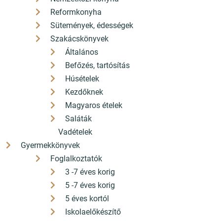
Reformkonyha
Sütemények, édességek
Szakácskönyvek
3 499 Ft
Általános
3 150
Ft
Befőzés, tartósítás
Húsételek
Kezdőknek
Magyaros ételek
Saláták
Vadételek
Gyermekkönyvek
Foglalkoztatók
Pilisvörösvár könyvesboltja
3 -7 éves korig
+36 26 330 308
5 -7 éves korig
hello[a]konyvbox.hu
5 éves kortól
2085 Pilisvörösvár Fő út 82.
Iskolaelőkészítő