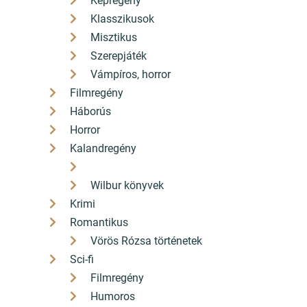
Képregény
Klasszikusok
Misztikus
Szerepjáték
Vámpíros, horror
Filmregény
Háborús
Horror
Kalandregény
Wilbur könyvek
Krimi
Romantikus
Vörös Rózsa történetek
Sci-fi
Filmregény
Humoros