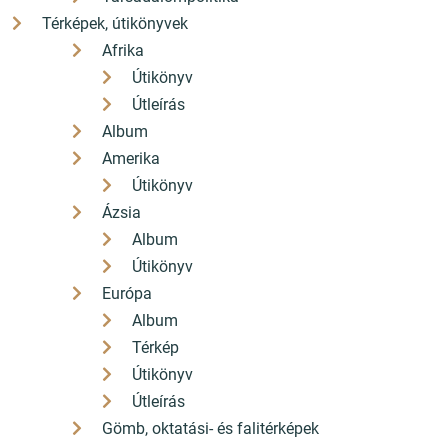
Térképek, útikönyvek
Afrika
Útikönyv
Útleírás
Album
Amerika
Útikönyv
Ázsia
Album
Útikönyv
Európa
Album
Térkép
Útikönyv
Útleírás
Gömb, oktatási- és falitérképek