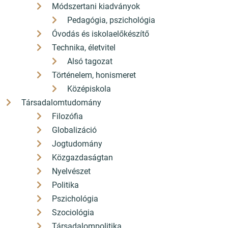
Módszertani kiadványok
Pedagógia, pszichológia
Óvodás és iskolaelőkészítő
Technika, életvitel
Alsó tagozat
Történelem, honismeret
Középiskola
Társadalomtudomány
Filozófia
Globalizáció
Jogtudomány
Közgazdaságtan
Nyelvészet
Politika
Pszichológia
Szociológia
Társadalompolitika