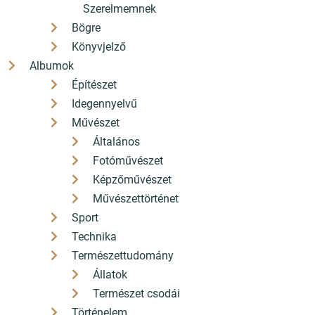
Szerelmemnek
hello[a]konyvbox.hu
Bögre
2085 Pilisvörösvár Fő út 82.
Könyvjelző
Albumok
Építészet
Idegennyelvű
Teherautók (és egyéb kerekes
Művészet
járgányok) - Gurulj bele a
Általános
járművek lenyűgöző világába!
Fotóművészet
Képzőművészet
AKCIÓS
Művészettörténet
Sport
Technika
Természettudomány
Állatok
Természet csodái
Történelem