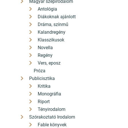
Magyar szépirodalom
Antológia
Diákoknak ajánlott
Dráma, színmű
Kalandregény
Klasszikusok
Novella
Regény
Vers, eposz
Próza
Publicisztika
Kritika
Monográfia
Riport
Tényirodalom
Szórakoztató Irodalom
Fable könyvek