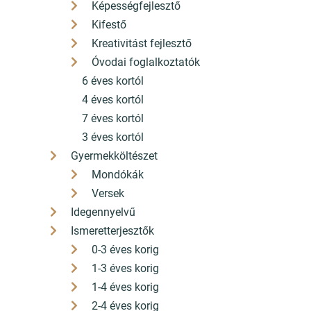
Képességfejlesztő
ÁSZF
Kifestő
Kreativitást fejlesztő
Adatkezelési nyilatkozat
Óvodai foglalkoztatók
6 éves kortól
Szállítási díjak
4 éves kortól
A bankkártyás fizetés szolgáltatója a Barion
7 éves kortól
3 éves kortól
Gyermekköltészet
Mondókák
©2025 konyvbox.hu
Versek
Idegennyelvű
Honlap: webtoday
Ismeretterjesztők
0-3 éves korig
1-3 éves korig
1-4 éves korig
2-4 éves korig