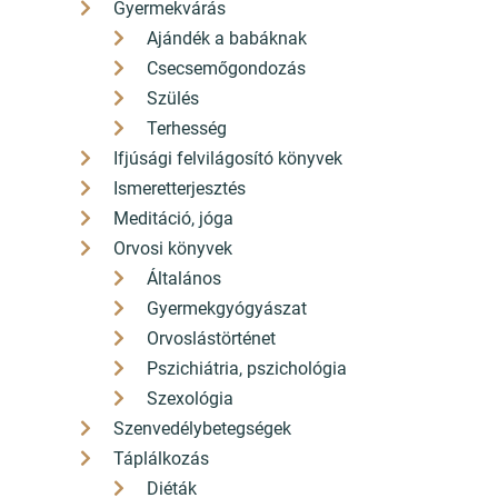
Gyermekvárás
4 500 Ft
Ajándék a babáknak
4 050
Ft
Csecsemőgondozás
Kedvezmény 450 Ft (10%)
Szülés
ÁFÁ-val, Szállítási költségek nélkül
Terhesség
Szállítási idő: 3 nap
Ifjúsági felvilágosító könyvek
db
Kosárba
Ismeretterjesztés
Meditáció, jóga
Orvosi könyvek
Általános
Gyermekgyógyászat
Orvoslástörténet
Szereted a hatalmas teherautókat, gyors
Pszichiátria, pszichológia
autókat és mindenféle, egyedi, különleges
Szexológia
guruló csodát? Mindig ámulattal nézed a
Szenvedélybetegségek
dübörgő motorokat és a neonszínű
Táplálkozás
kamionokat? Akkor ez a könyv neked szól, hisz
Diéták